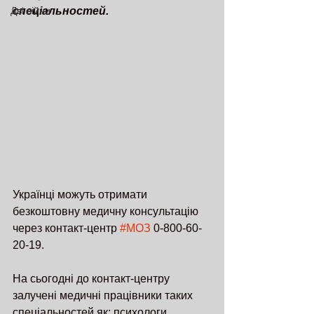
Дві війни
спеціальностей.
Українці можуть отримати 
безкоштовну медичну консультацію 
через контакт-центр 
#МОЗ
 0-800-60-
20-19.
На сьогодні до контакт-центру 
залучені медичні працівники таких 
спеціальностей як: психологи, 