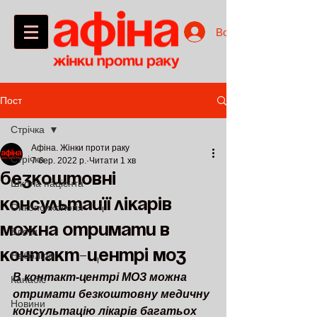
Войти
Пост
Стрічка
Афіна. Жінки проти раку
Стрічка
7 бер. 2022 р.
Читати 1 хв
безкоштовні
Школа пацієнта
консультації лікарів
Онкопсихологія
можна отримати в
Блоги
контакт-центрі моз
Наболіло
В контакт-центрі МОЗ можна 
Канабіс
отримати безкоштовну медичну 
Новини
консультацію лікарів багатьох 