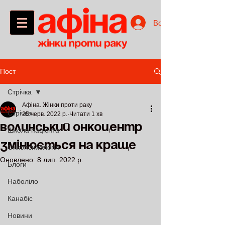
Войти
Пост
Стрічка
Афіна. Жінки проти раку
Стрічка
25 черв. 2022 р.
Читати 1 хв
Волинський онкоцентр
Школа пацієнта
змінюється на краще
Онкопсихологія
Оновлено:
8 лип. 2022 р.
Блоги
Наболіло
Канабіс
Новини