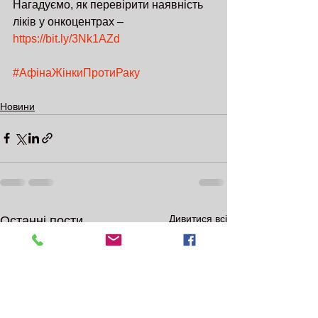
Нагадуємо, як перевірити наявність 
ліків у онкоцентрах – 
https://bit.ly/3Nk1AZd
#АфінаЖінкиПротиРаку
Новини
Дивитися всі
Останні пости