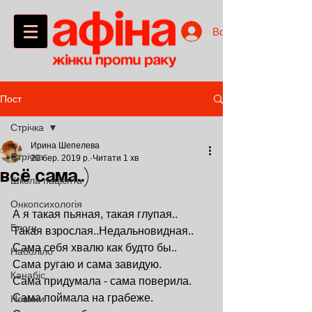
Войти
Пост
Стрічка
Ирина Шепелева
Стрічка
22 бер. 2019 р.
Читати 1 хв
Всё сама..)
Школа пацієнта
Онкопсихологія
А я такая пьяная, такая глупая..
Блоги
Такая взрослая..Недальновидная..
Сама себя хвалю как будто бы..
Наболіло
Сама ругаю и сама завидую.
Канабіс
Сама придумала - сама поверила.
Сама поймала на грабеже.
Новини