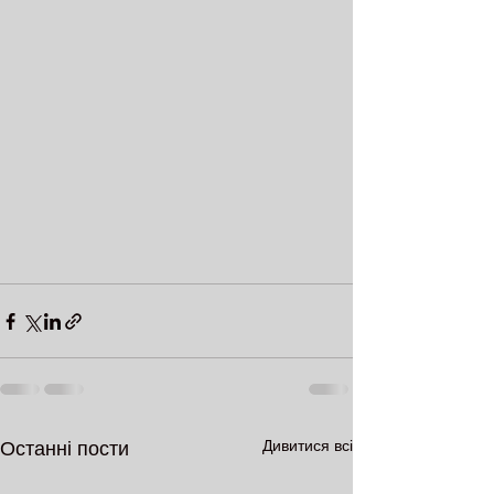
Дивитися всі
Останні пости