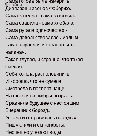
Сама готова была измерить
Дві війни
Диапазоны звонов Фаберже.
Сама затеяла - сама закончила.
Сама сварила - сама хлебала.
Сама ругала одиночество -
Сама довольствовалась малым.
Такая взрослая и странно, что 
наивная.
Такая глупая, и странно, что такая 
смелая.
Себя хотела располовинить,
И хорошо, что не сумела.
Смотрела в паспорт чаще
На фото и на цифры возраста.
Сравнила будущее с настоящим
Вчерашних борозд..
Устала и отправилась на отдых..
Пишу стихи и ем конфеты.
Неспешно утекают воды..