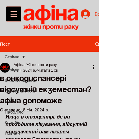
Войти
Пост
Стрічка
Афіна. Жінки проти раку
Стрічка
7 січ. 2024 р.
Читати 1 хв
В онкодиспансері
Школа пацієнта
відсутній екземестан?
Онкопсихологія
Афіна допоможе
Блоги
Оновлено:
8 січ. 2024 р.
Наболіло
Якщо в онкоцентрі, де ви 
Канабіс
проходите лікування, відсутній 
призначений вам лікарем 
Новини