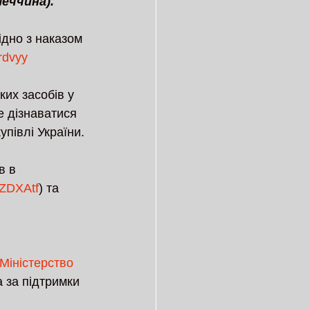
меччина).
ідно з наказом 
/rdvyy
их засобів у 
 дізнаватися 
упівлі України.
в в 
/3ZDXAtf
) та 
Міністерство 
а за підтримки 