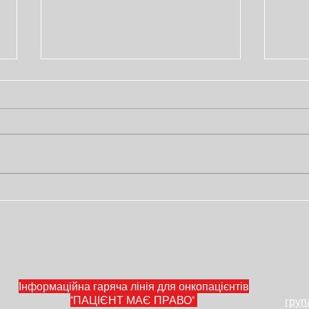
12 вебінарів по лікуванню
Лист
рака грудей
обіз
лег
Інформаційна гаряча лінія для онкопацієнтів
"ПАЦІЄНТ МАЄ ПРАВО"
груп