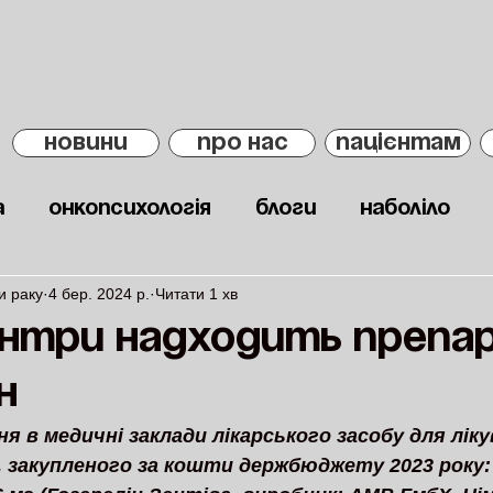
НОВИНИ
ПРО НАС
ПАЦІЄНТАМ
а
Онкопсихологія
Блоги
Наболіло
и раку
4 бер. 2024 р.
Читати 1 хв
ентри надходить препа
н
я в медичні заклади лікарського засобу для ліку
 закупленого за кошти держбюджету 2023 року: