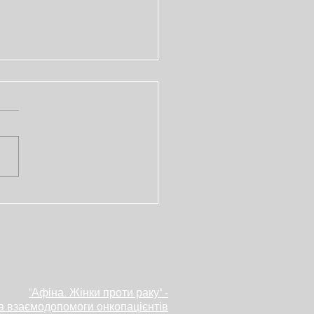
опад – місяць
наності про рак
ень
"Афіна. Жінки проти раку" -
а взаємодопомоги онкопацієнтів