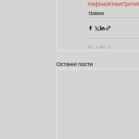
#АфінаЖінкиПроти
Новини
Останні пости