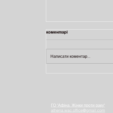
Коментарі
Написати коментар...
На ВДНГ відбудеться
благодійне тренування за
участі відомих
спортсменів
ГО "Афіна. Жінки проти раку"
athena.wac.office@gmail.com