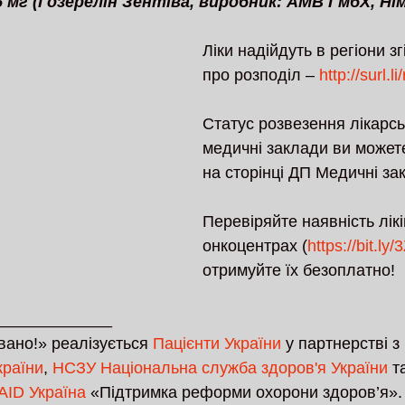
3,6 мг (Гозерелін Зентіва, виробник: АМВ ГмбХ, Ні
Ліки надійдуть в регіони зг
про розподіл – 
http://surl.li
Статус розвезення лікарськ
медичні заклади ви можете
на сторінці ДП Медичні зак
Перевіряйте наявність лікі
онкоцентрах (
https://bit.ly
отримуйте їх безоплатно!
_____________
вано!» реалізується 
Пацієнти України
 у партнерстві з 
країни
, 
НСЗУ Національна служба здоров'я України
 т
AID Україна
 «Підтримка реформи охорони здоров’я».