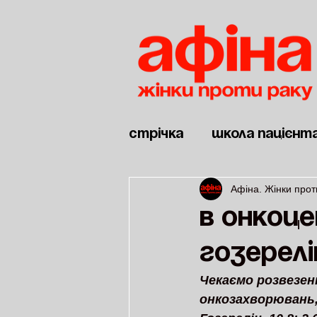
Стрічка
Школа пацієнт
Афіна. Жінки прот
Новини
Дві війни
В онкоц
гозерелі
Чекаємо розвезенн
онкозахворювань,