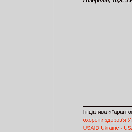
Гозерелін, 10,8; 
________________
Ініціатива «Гаранто
охорони здоров'я У
USAID Ukraine - US