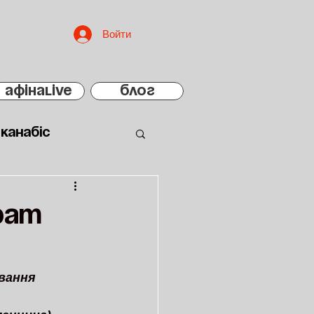
Войти
АфінаLIVE
БЛОГ
Канабіс
рат
вання 