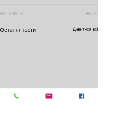
Дивитися всі
Останні пости