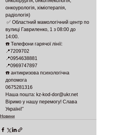
онкохірургія, онкогінекологія, 
онкоурологія, хіміотерапія, 
радіологія)
 ✅ Областний мамологічний центр по 
вулиці Гавриленко, 1 з 08:00 до 
14:00. 
☎️ Телефони гарячої лінії: 
📍7209702
📍0954638881
📍0969747897
☎️ антикризова психологічна 
допомога 
0675281316
Наша пошта: kz-kod-dor@ukr.net
Віримо у нашу перемогу! Слава 
Україні!"
Новини