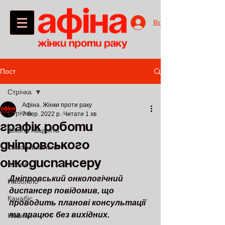
Войти
Пост
Стрічка
Афіна. Жінки проти раку
Стрічка
7 бер. 2022 р.
Читати 1 хв
графік роботи
Школа пацієнта
дніпровського
Онкопсихологія
онкодиспансеру
Блоги
Дніпровський онкологічний 
Наболіло
диспансер повідомив, що 
Канабіс
проводить планові консультації 
та працює без вихідних.
Новини