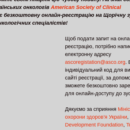
їнських онкологів 
American Society of Clinical 
є безкоштовну онлайн-реєстрацію на Щорічну 
нкологічних спеціалістів!
Щоб подати запит на онла
реєстрацію, потрібно напи
електронну адресу 
ascoregistation@asco.org
.
індивідуальний код для в
сайті реєстрації, за допом
зможете безкоштовно заре
для онлайн-доступу до зуст
Дякуємо за сприяння 
Міні
охорони здоров'я України
, 
Development Foundation
, 
T