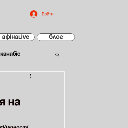
Войти
АфінаLIVE
БЛОГ
Канабіс
я на
лідарності 