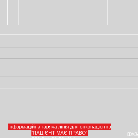
12 вебінарів по лікуванню
Лист
рака грудей
обіз
лег
Інформаційна гаряча лінія для онкопацієнтів
"ПАЦІЄНТ МАЄ ПРАВО"
груп