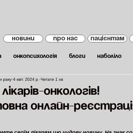
НОВИНИ
ПРО НАС
ПАЦІЄНТАМ
а
Онкопсихологія
Блоги
Наболіло
и раку
4 квіт. 2024 р.
Читати 1 хв
 лікарів-онкологів!
овна онлайн-реєстраці
омте своїм лікарям цю чудову новину. На знак со