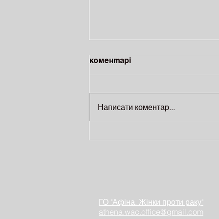
Коментарі
Написати коментар...
На ВДНГ відбудеться
благодійне тренування за
участі відомих
спортсменів
ГО "Афіна. Жінки проти раку"
athena.wac.office@gmail.com