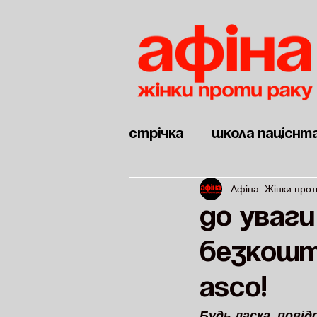
Стрічка
Школа пацієнт
Афіна. Жінки прот
Новини
Дві війни
До уваги
Безкошт
ASCO!
Будь ласка, повід