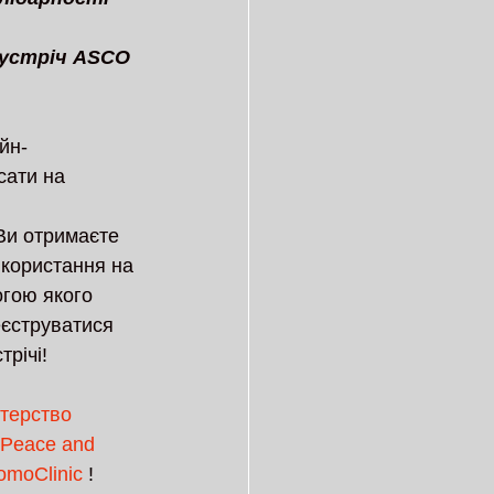
зустріч ASCO 
йн-
сати на 
 Ви отримаєте 
икористання на 
огою якого 
єструватися 
річі!
стерство 
Peace and 
omoClinic
 !