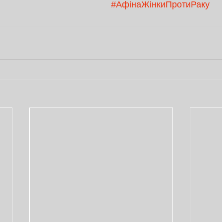
#АфінаЖінкиПротиРаку