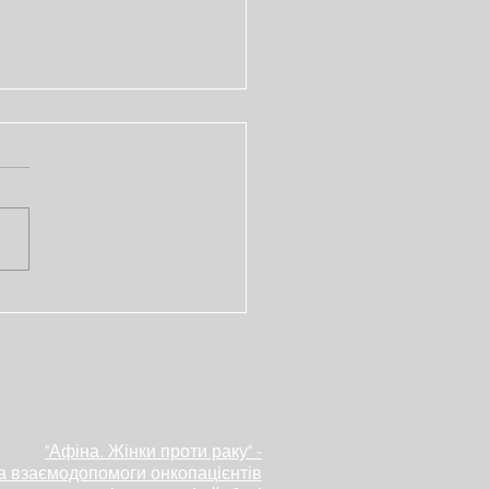
опад – місяць
наності про рак
ень
"Афіна. Жінки проти раку" -
а взаємодопомоги онкопацієнтів