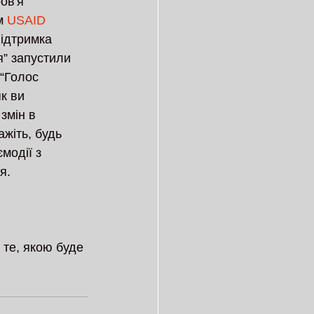
ов'я 
м 
USAID 
Підтримка 
” запустили 
“Голос 
к ви 
змін в 
ажіть, будь 
модії з 
я.
 те, якою буде 