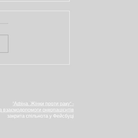
опад – місяць
наності про рак
ень
"Афіна. Жінки проти раку" -
а взаємодопомоги онкопацієнтів
закрита спільнота у Фейсбуці