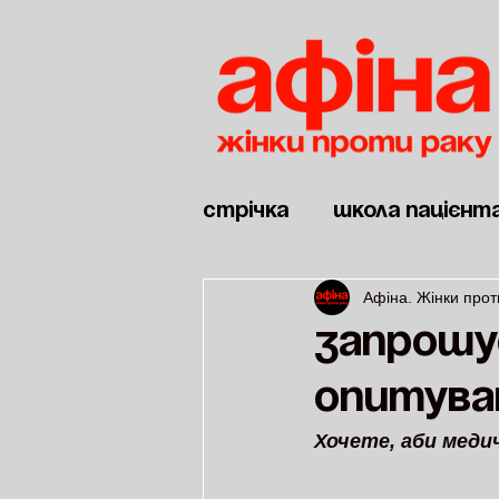
Стрічка
Школа пацієнт
Афіна. Жінки прот
Новини
Дві війни
Запрошу
опитува
Хочете, аби медич