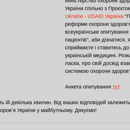
Міністерство охорони здор
України спільно з Проєкто
Ukraine - USAID Україна
 “
реформи охорони здоров‘я
всеукраїнське опитування 
пацієнтів”, аби дізнатися, я
сприймаєте і ставитесь до 
українській медицині. Розк
ласка, про свій досвід взає
системою охорони здоров‘
Анкета опитування 
тут
.
ть їй декілька хвилин. Від ваших відповідей залежить
оровʼя України у майбутньому. Дякуємо!