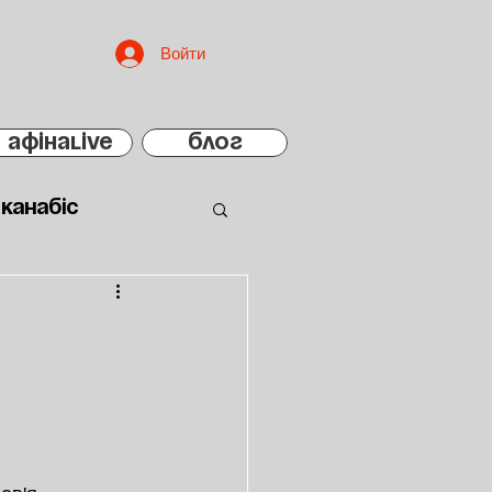
Войти
АфінаLIVE
БЛОГ
Канабіс