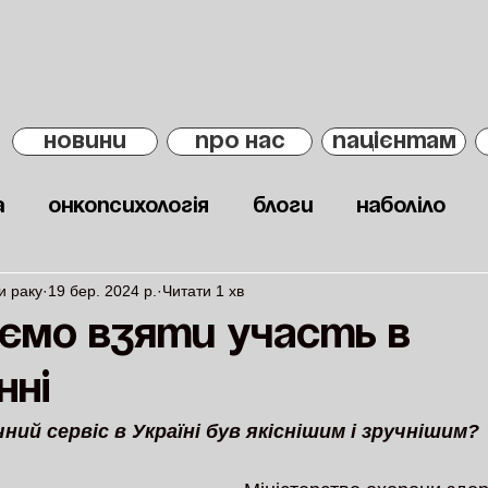
НОВИНИ
ПРО НАС
ПАЦІЄНТАМ
а
Онкопсихологія
Блоги
Наболіло
и раку
19 бер. 2024 р.
Читати 1 хв
ємо взяти участь в
нні
ний сервіс в Україні був якіснішим і зручнішим?