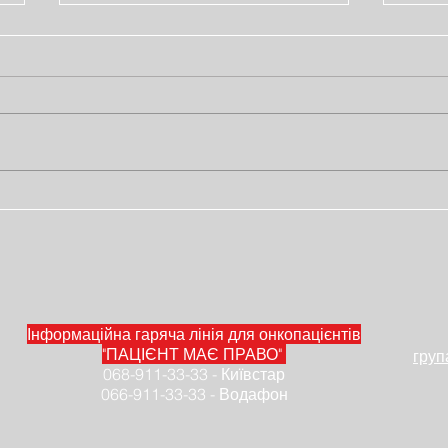
12 вебінарів по лікуванню
Лист
рака грудей
обіз
лег
Інформаційна гаряча лінія для онкопацієнтів
"ПАЦІЄНТ МАЄ ПРАВО"
груп
068-911-33-33 - Київстар
066-911-33-33 - Водафон