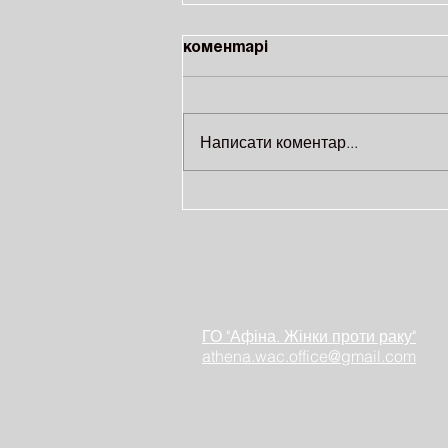
Коментарі
Написати коментар...
На ВДНГ відбудеться
благодійне тренування за
участі відомих
спортсменів
ГО "Афіна. Жінки проти раку"
athena.wac.office@gmail.com