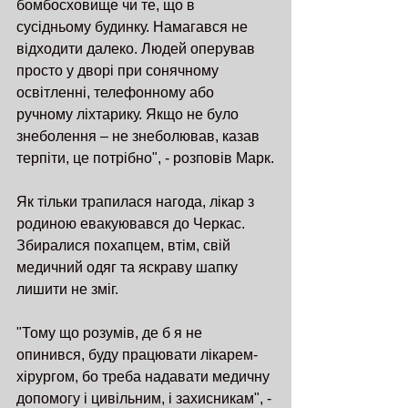
бомбосховище чи те, що в 
сусідньому будинку. Намагався не 
відходити далеко. Людей оперував 
просто у дворі при сонячному 
освітленні, телефонному або 
ручному ліхтарику. Якщо не було 
знеболення – не знеболював, казав 
терпіти, це потрібно", - розповів Марк.
Як тільки трапилася нагода, лікар з 
родиною евакуювався до Черкас. 
Збиралися похапцем, втім, свій 
медичний одяг та яскраву шапку 
лишити не зміг. 
"Тому що розумів, де б я не 
опинився, буду працювати лікарем-
хірургом, бо треба надавати медичну 
допомогу і цивільним, і захисникам", - 