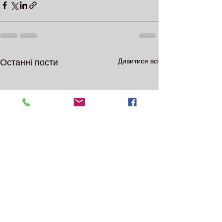
Дивитися всі
Останні пости