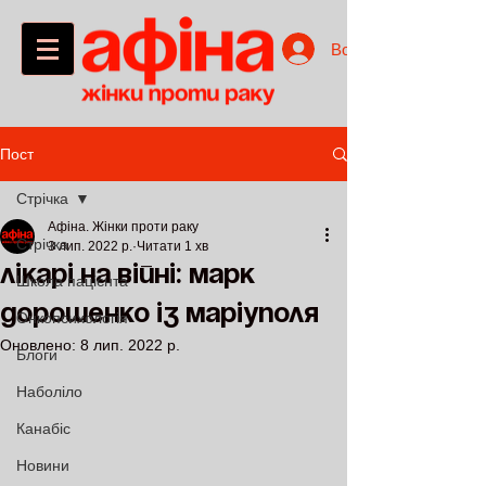
Войти
Пост
Стрічка
Афіна. Жінки проти раку
Стрічка
3 лип. 2022 р.
Читати 1 хв
Лікарі на війні: Марк
Школа пацієнта
Дорошенко із Маріуполя
Онкопсихологія
Оновлено:
8 лип. 2022 р.
Блоги
Наболіло
Канабіс
Новини