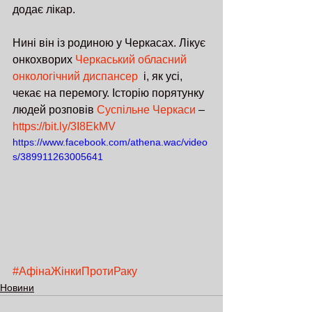
додає лікар.
Нині він із родиною у Черкасах. Лікує 
онкохворих 
Черкаський обласний 
онкологічний диспансер
  і, як усі, 
чекає на перемогу. Історію порятунку 
людей розповів 
Суспільне Черкаси
 – 
https://bit.ly/3I8EkMV
https://www.facebook.com/athena.wac/video
s/389911263005641
#АфінаЖінкиПротиРаку
Новини