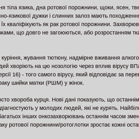
я тіла язика, дна ротової порожнини, щоки, ясен, тв
нно-язикової дужки і слинних залоз мають походження
 Їх кваліфікують як рак ротової порожнини. Захворю
ками, що довго не загоюються, або розростанням тк
 куріння, жування тютюну, надмірне вживання алкого
дей хворіють на цю нозологію через вплив вірусу ВПЛ
сії 16) - того самого вірусу, який відповідає за пер
 раку шийки матки (РШМ) у жінок.
сто хвороба курця. Нові дані показують, що останнім
діагностують у молодих людей, які не курять. Найбі
багатьох інших онкозахворювань останнім часом змен
раку ротової порожнини/ротоглотки зростає кожні остан