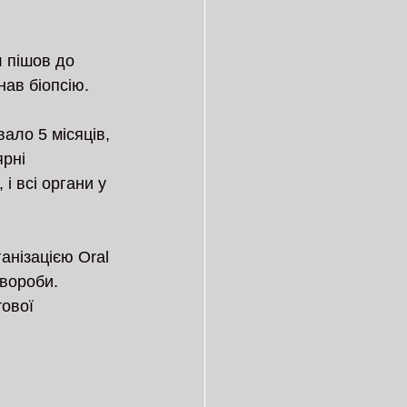
л пішов до 
нав біопсію.
ало 5 місяців, 
рні 
і всі органи у 
анізацією Oral 
вороби. 
ової 