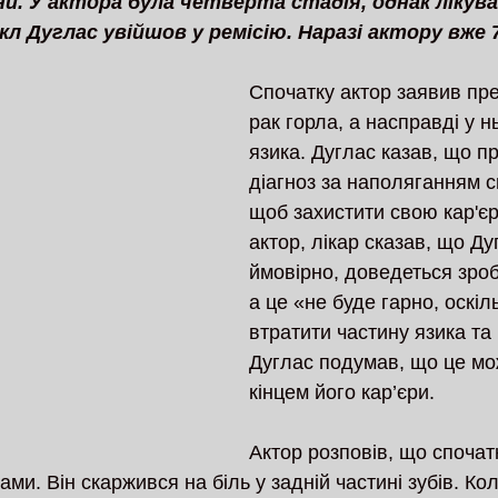
и. У актора була четверта стадія, однак лікува
л Дуглас увійшов у ремісію. Наразі актору вже 7
Спочатку актор заявив прес
рак горла, а насправді у н
язика. Дуглас казав, що п
діагноз за наполяганням св
щоб захистити свою кар'єру
актор, лікар сказав, що Ду
ймовірно, доведеться зроб
а це «не буде гарно, оскіл
втратити частину язика та
Дуглас подумав, що це мо
кінцем його кар’єри.
Актор розповів, що спочат
ами. Він скаржився на біль у задній частині зубів. Кол