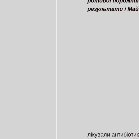
ротової порожнин
результати і Майк
лікували антибіотик