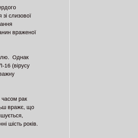
ердого 
 зі слизової 
вання 
анин враженої 
лю.  Однак 
-16 (вірусу 
еважну 
 часом рак 
льш вражє, що 
шується, 
ні шість років.