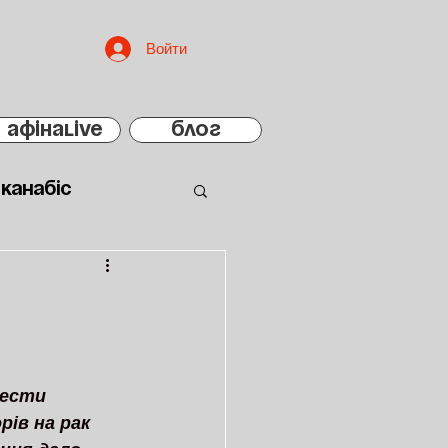
Войти
АфінаLIVE
БЛОГ
Канабіс
шести 
рів на рак 