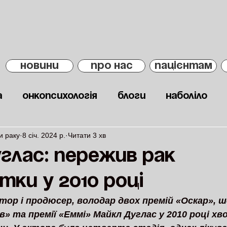
НОВИНИ
ПРО НАС
ПАЦІЄНТАМ
а
Онкопсихологія
Блоги
Наболіло
и раку
8 січ. 2024 р.
Читати 3 хв
глас: пережив рак
ки у 2010 році
тор і продюсер, володар двох премій «Оскар», 
» та премії «Еммі» Майкл Дуглас у 2010 році хво