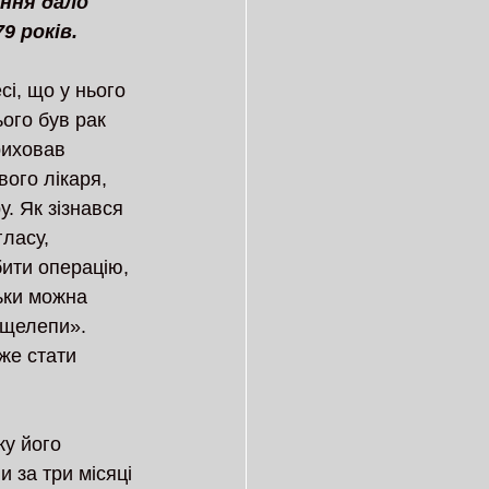
ння дало 
9 років.
і, що у нього 
ього був рак 
риховав 
ого лікаря, 
. Як зізнався 
гласу, 
ити операцію, 
ьки можна 
 щелепи». 
же стати 
ку його 
и за три місяці 