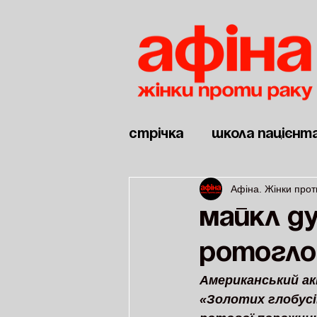
Стрічка
Школа пацієнт
Афіна. Жінки прот
Новини
Дві війни
Майкл Ду
ротоглот
Американський ак
«Золотих глобусів