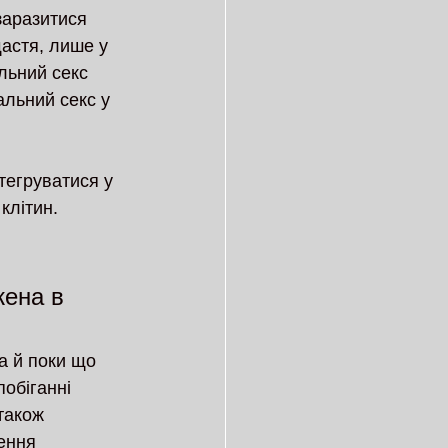
заразитися 
щастя, лише у 
альний секс 
альний секс у 
тегруватися у 
клітин.
ена в 
а й поки що 
обіганні 
також 
ення 