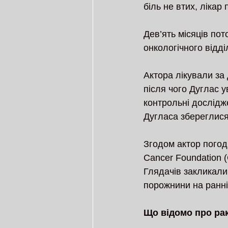
біль не втих, лікар
Дев’ять місяців пот
онкологічного відді
Актора лікували за 
після чого Дуглас у
контрольні дослідже
Дугласа збереглися
Згодом актор погоди
Cancer Foundation 
Глядачів закликали
порожнини на ранні
Що відомо про ра