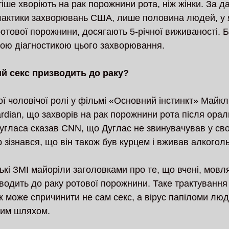
тіше хворіють на рак порожнини рота, ніж жінки. За 
лактики захворювань США, лише половина людей, у 
отової порожнини, досягають 5-річної виживаності. Б
ньою діагностикою цього захворювання.
й секс призводить до раку?
ї чоловічої ролі у фільмі «Основний інстинкт» Майкл
dian, що захворів на рак порожнини рота після ораль
Дугласа сказав CNN, що Дуглас не звинувачував у сво
 зізнався, що він також був курцем і вживав алкоголь
кі ЗМІ майоріли заголовками про те, що вчені, мовл
водить до раку ротової порожнини. Таке трактування 
к може спричинити не сам секс, а вірус папіломи люд
вим шляхом.