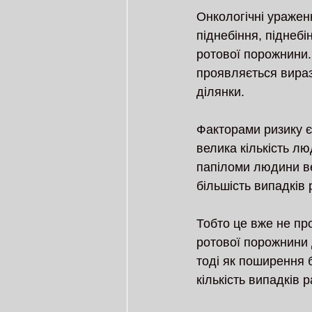
Онкологічні ураженн
піднебіння, піднебі
ротової порожнини.
проявляється вираз
ділянки.
Факторами ризику є
велика кількість лю
папіломи людини вер
більшість випадків
Тобто це вже не про
ротової порожнини 
тоді як поширення 
кількість випадків 