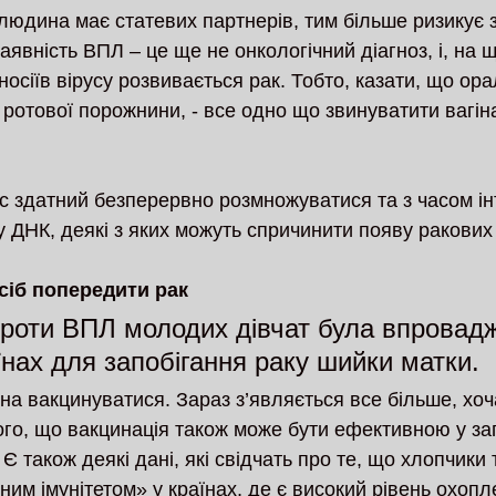
 людина має статевих партнерів, тим більше ризикує 
наявність ВПЛ – це ще не онкологічний діагноз, і, на 
 носіїв вірусу розвивається рак. Тобто, казати, що ор
 ротової порожнини, - все одно що звинуватити вагін
ус здатний безперервно розмножуватися та з часом ін
 ДНК, деякі з яких можуть спричинити появу ракових 
сіб попередити рак
роти ВПЛ молодих дівчат була впровадж
їнах для запобігання раку шийки матки.
на вакцинуватися. Зараз з’являється все більше, хоч
ого, що вакцинація також може бути ефективною у зап
 Є також деякі дані, які свідчать про те, що хлопчики 
им імунітетом» у країнах, де є високий рівень охопл