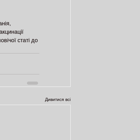
нія, 
кцинації 
вічої статі до 
Дивитися всі