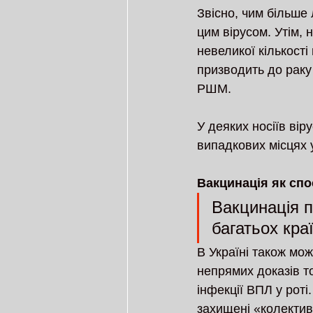
Звісно, чим більше
цим вірусом. Утім, 
невеликої кількості
призводить до раку
РШМ.
У деяких носіїв вір
випадкових місцях у
Вакцинація як спо
Вакцинація п
багатьох кра
В Україні також мож
непрямих доказів т
інфекції ВПЛ у роті.
захищені «колективн