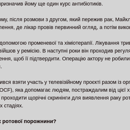
 призначив йому ще один курс антибіотиків.
ому, після розмови з другом, який пережив рак, Майк
лення, де лікар провів первинний огляд, а потім вико
допомогою променевої та хіміотерапії. Лікування трив
війшов у ремісію. В наступні роки він проходив регуля
ння, щоб її підтвердити. Операцію актору не робили, 
.
вся взяти участь у телевізійному проєкті разом із орг
(OCF), яка допомагає людям, постраждалим від цієї х
 проходити щорічні скринінги для виявлення раку рот
х стадіях.
к ротової порожнини?