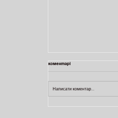
Коментарі
Написати коментар...
На ВДНГ відбудеться
благодійне тренування за
участі відомих
спортсменів