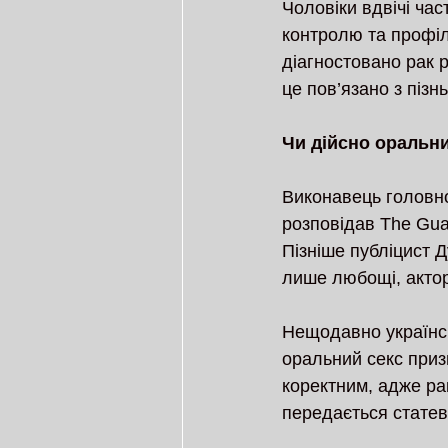
Чоловіки вдвічі час
контролю та профі
діагностовано рак р
це пов’язано з піз
Чи дійсно оральни
Виконавець головно
розповідав The Guar
Пізніше публіцист 
лише любощі, актор
Нещодавно українсь
оральний секс приз
коректним, адже ра
передається стате