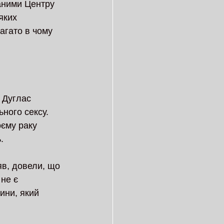
даними Центру 
яких 
агато в чому 
 Дуглас 
ного сексу. 
єму раку 
.
яв, довели, що 
не є 
ини, який 