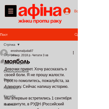
Войти
Пост
Стрічка
eroshonaljuda87
Стрічка
14 вер. 2018 р.
Читати 3 хв
#Мояболь
Школа пацієнта
Девочки привет. Хочу рассказать о 
Онкопсихологія
своей боли. Я не прошу жалости. 
Блоги
Просто помолитесь, пожалуйста, за 
Алиночку. Сейчас напишу историю.
Наболіло
Канабіс
Мы впервые встретились 1 сентября 
в институте, в РУДН (Росcийский 
Новини