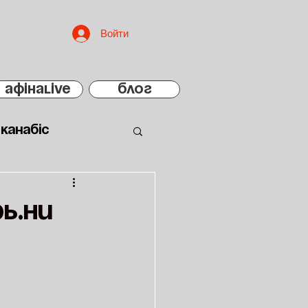
Войти
АфінаLIVE
БЛОГ
Канабіс
ь.Ни