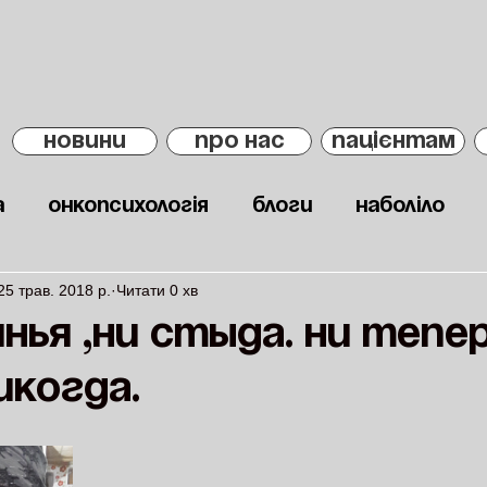
НОВИНИ
ПРО НАС
ПАЦІЄНТАМ
а
Онкопсихологія
Блоги
Наболіло
25 трав. 2018 р.
Читати 0 хв
нья ,ни стыда. Ни тепер
икогда.