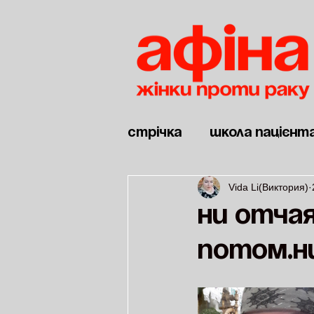
Стрічка
Школа пацієнт
Vida Li(Виктория)
Новини
Дві війни
Ни отчая
потом.Н