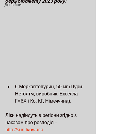
держбюджету 2023 року:
Дві війни
6-Меркаптопурин, 50 мг (Пури-
Нетолтм, виробник: Екселла 
ГмбХ і Ко. КГ, Німеччина).
Ліки надійдуть в регіони згідно з 
наказом про розподіл – 
http://surl.li/owaca