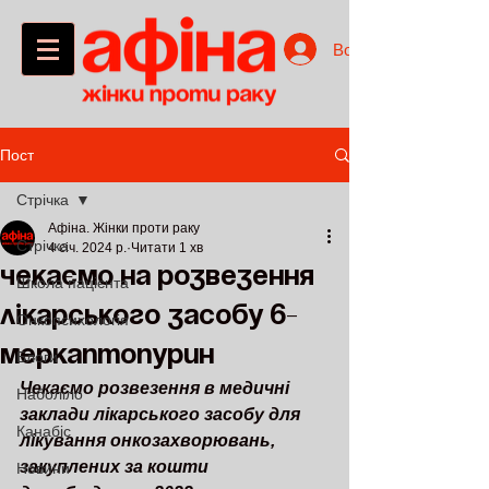
Войти
Пост
Стрічка
Афіна. Жінки проти раку
Стрічка
4 січ. 2024 р.
Читати 1 хв
Чекаємо на розвезення
Школа пацієнта
лікарського засобу 6-
Онкопсихологія
Меркаптопурин
Блоги
Чекаємо розвезення в медичні 
Наболіло
заклади лікарського засобу для 
Канабіс
лікування онкозахворювань, 
закуплених за кошти 
Новини