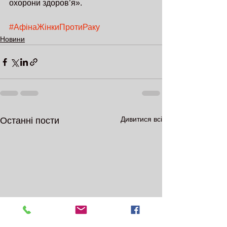
охорони здоров’я».
#АфінаЖінкиПротиРаку
Новини
Дивитися всі
Останні пости