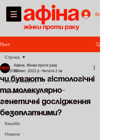
Войти
Пост
Стрічка
Афіна. Жінки проти раку
Стрічка
22 лип. 2022 р.
Читати 2 хв
Чи бувають гістологічні
Школа пацієнта
та молекулярно-
Онкопсихологія
генетичні дослідження
Блоги
безоплатними?
Наболіло
Канабіс
Новини