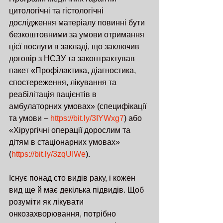
цитологічні та гістологічні 
дослідження матеріалу повинні бути 
безкоштовними за умови отримання 
цієї послуги в закладі, що заключив 
договір з НСЗУ та законтрактував 
пакет «Профілактика, діагностика, 
спостереження, лікування та 
реабілітація пацієнтів в 
амбулаторних умовах» (специфікації 
та умови – 
https://bit.ly/3IYWxg7
) або 
«Хірургічні операції дорослим та 
дітям в стаціонарних умовах» 
(
https://bit.ly/3zqUIWe
). 
Існує понад сто видів раку, і кожен 
вид ще й має декілька підвидів. Щоб 
розуміти як лікувати 
онкозахворювання, потрібно 