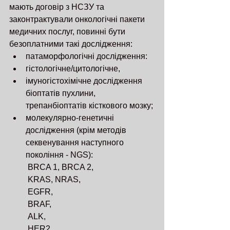
мають договір з НСЗУ та 
законтрактували онкологічні пакети 
медичних послуг, повинні бути 
безоплатними такі дослідження:
патаморфологічні дослідження:
гістологічне/цитологічне,
імуногістохімічне дослідження 
біоптатів пухлини, 
трепанбіоптатів кісткового мозку;
молекулярно-генетичні 
дослідження (крім методів 
секвенування наступного 
покоління - NGS):
 ВRCA 1, BRCA 2,
 KRAS, NRAS,
 EGFR,
 BRAF,
 ALK,
 HER2,