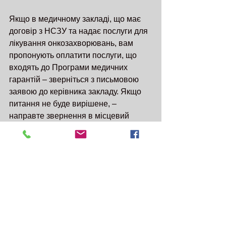
Якщо в медичному закладі, що має 
договір з НСЗУ та надає послуги для 
лікування онкозахворювань, вам 
пропонують оплатити послуги, що 
входять до Програми медичних 
гарантій – зверніться з письмовою 
заявою до керівника закладу. Якщо 
питання не буде вирішене, – 
направте звернення в місцевий 
Департамент охорони здоров'я та в 
НСЗУ.
Дізнатися які заклади надають 
медичну допомогу онкопацієнтам 
можна зателефонувавши до контакт-
центру НСЗУ – 16-77.
Відстоюйте своє право на 