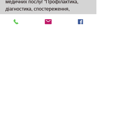
медичних послуг “Профілактика, 
діагностика, спостереження, 
лікування та реабілітація в 
амбулаторних умовах” та 
оплачуються Національною службою 
здоров’я України. Детальніше про 
цей пакет медичних послуг – 
https://bit.ly/3WjgSFS
Отже, дбайте про своє здоров'я, не 
вірте міфам та лікуйтеся безоплатно.
_______
Ініціатива «Гарантовано!» 
реалізується 
Пацієнти України
 у 
партнерстві з 
Міністерство охорони 
здоров'я України
 і 
НСЗУ Національна 
служба здоров'я України
 та за 
підтримки Проєкту 
USAID Ukraine - 
USAID Україна