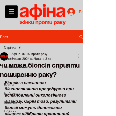
Войти
Пост
Стрічка
Афіна. Жінки проти раку
Стрічка
2 трав. 2024 р.
Читати 3 хв
Чи може біопсія сприяти
Школа пацієнта
поширенню раку?
Онкопсихологія
Біопсія є важливою 
Блоги
діагностичною процедурою при 
Наболіло
встановленні онкологічного 
діагнозу. Окрім того, результати 
Канабіс
біопсії можуть допомогти 
Новини
лікарям підібрати правильний 