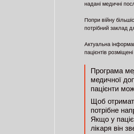
надані медичні посл
Попри війну більші
потрібний заклад д
Актуальна інформаці
пацієнтів розміщен
Програма мед
медичної доп
пацієнти мож
Щоб отримат
потрібне нап
Якщо у паціє
лікаря він з