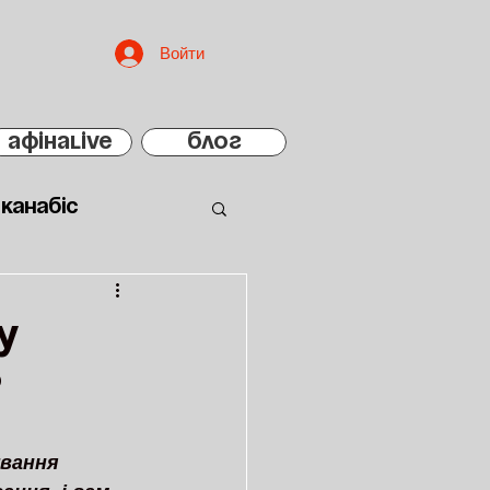
Войти
АфінаLIVE
БЛОГ
Канабіс
у
?
вання 