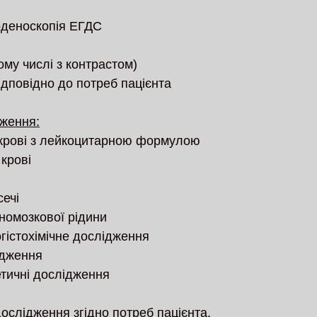
оденоскопія ЕГДС 
ому числі з контрастом) 
ідповідно до потреб пацієнта 
дження:
 крові з лейкоцитарною формулою
 крові 
сечі
номозкової рідини
ногістохімічне дослідження
ідження 
тичні дослідження
дослідження згідно потреб пацієнта. 