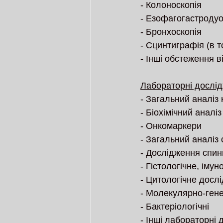
- Колоноскопія
- Езофагогастроду
- Бронхоскопія
- Сцинтиграфія (в т
- Інші обстеження в
Лабораторні дослі
- Загальний аналіз
- Біохімічний аналіз
- Онкомаркери 
- Загальний аналіз 
- Дослідження спин
- Гістологічне, іму
- Цитологічне досл
- Молекулярно-гене
- Бактеріологічні
- Інші лабораторні 