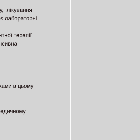
,  лікування 
є лабораторні 
ної терапії 
нсивна 
ками в цьому 
медичному 
 