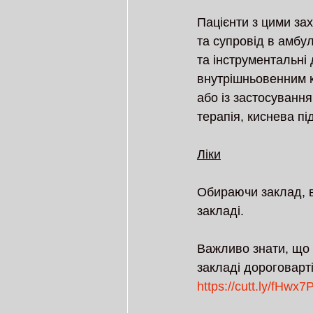
Пацієнти з цими за
та супровід в амбу
та інструментальні 
внутрішньовенним к
або із застосування
терапія, киснева п
Ліки
Обираючи заклад, в
закладі. 
Важливо знати, що
закладі дороговарті
https://cutt.ly/fHwx7