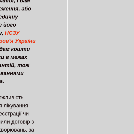
ння, і вам 
ження, або 
едичну 
е його 
, 
НСЗУ 
ров'я України
адам кошти 
ги в межах 
антій, тож 
юваннями 
. 
ожливість 
я лікування 
єстрації чи 
ли договір з 
хворювань, за 