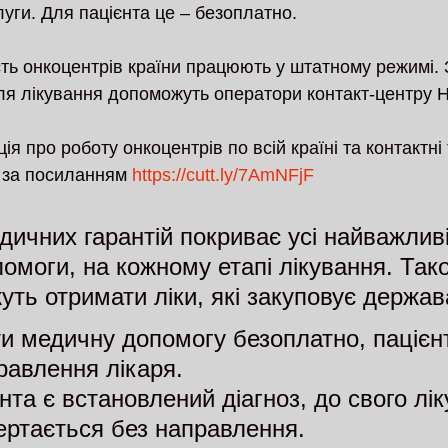
уги. Для пацієнта це – безоплатно. 
сть онкоцентрів країни працюють у штатному режимі. 
ля лікування допоможуть оператори контакт-центру Н
я про роботу онкоцентрів по всій країні та контактн
і за посиланням 
https://cutt.ly/7AmNFjF
ичних гарантій покриває усі найважливі
омоги, на кожному етапі лікування. Так
уть отримати ліки, які закуповує держав
и медичну допомогу безоплатно, пацієн
равлення лікаря. 
нта є встановлений діагноз, до свого лік
вертається без направлення. 