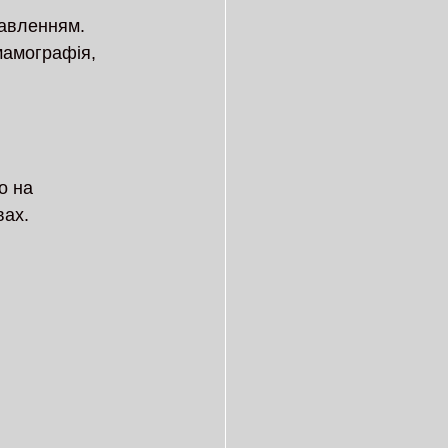
равленням. 
мамографія, 
о на 
вах.