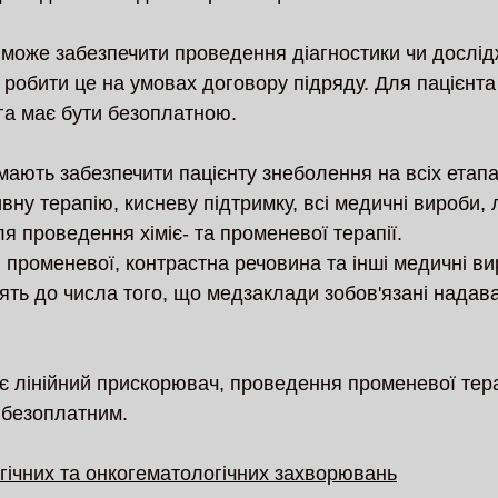
може забезпечити проведення діагностики чи дослід
 робити це на умовах договору підряду. Для пацієнта
га має бути безоплатною. 
ають забезпечити пацієнту знеболення на всіх етапа
ивну терапію, кисневу підтримку, всі медичні вироби, л
ля проведення хіміє- та променевої терапії. 
 променевої, контрастна речовина та інші медичні вир
ять до числа того, що медзаклади зобов'язані надава
є лінійний прискорювач, проведення променевої тера
 безоплатним.
гічних та онкогематологічних захворювань