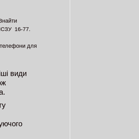
Знайти 
СЗУ  16-77.
і телефони для 
ші види 
ож 
а. 
ту 
уючого 