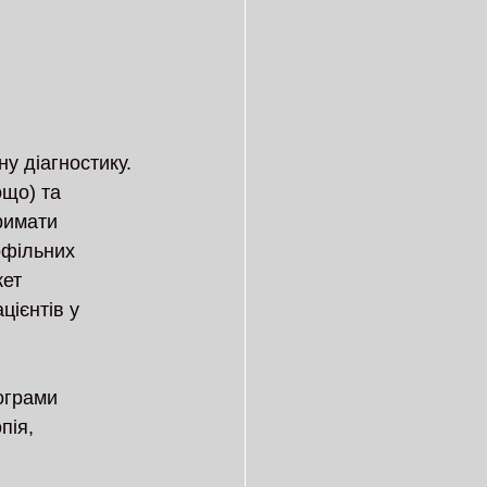
у діагностику. 
ощо) та 
римати 
офільних 
ет 
цієнтів у 
ограми 
пія, 