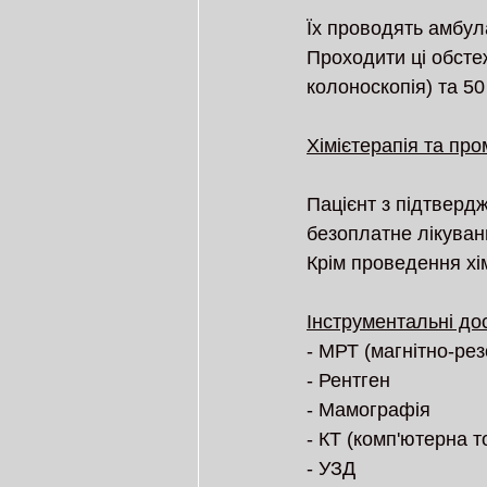
Їх проводять амбул
Проходити ці обсте
колоноскопія) та 50 р
Хімієтерапія та пр
Пацієнт з підтверд
безоплатне лікуван
Крім проведення хім
Інструментальні до
- МРТ (магнітно-рез
- Рентген
- Мамографія
- КТ (комп'ютерна т
- УЗД