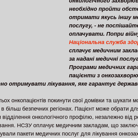
онкологічного захворюва
необхідно пройти обсте
отримати якусь іншу м
послугу, - не поспішайт
оплачувати. Попри війну
Національна служба здо
сплачує медичним закл
за надані медичні послу
Програми медичних гар
пацієнти з онкозахвор
о отримувати лікування, яке гарантує держава
ьох онкопацієнтів покинути свої домівки та шукати м
 в більш безпечних регіонах. Пацієнт може обрати дл
 відділення онкологічного профілю, незалежно від ре
вання. НСЗУ оплачує медичним закладам, що заключи
ували пакети медичних послуг для лікування онкоза