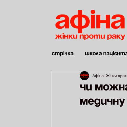
Стрічка
Школа пацієнт
Афіна. Жінки прот
Новини
Дві війни
Чи можн
медичну 