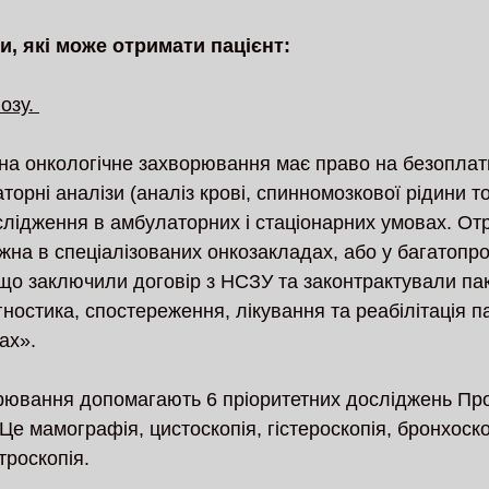
и, які може отримати пацієнт:
озу. 
 на онкологічне захворювання має право на безоплатн
орні аналізи (аналіз крові, спинномозкової рідини т
слідження в амбулаторних і стаціонарних умовах. От
жна в спеціалізованих онкозакладах, або у багатопр
, що заключили договір з НСЗУ та законтрактували пак
ностика, спостереження, лікування та реабілітація па
ах». 
рювання допомагають 6 пріоритетних досліджень Пр
Це мамографія, цистоскопія, гістероскопія, бронхоско
троскопія. 