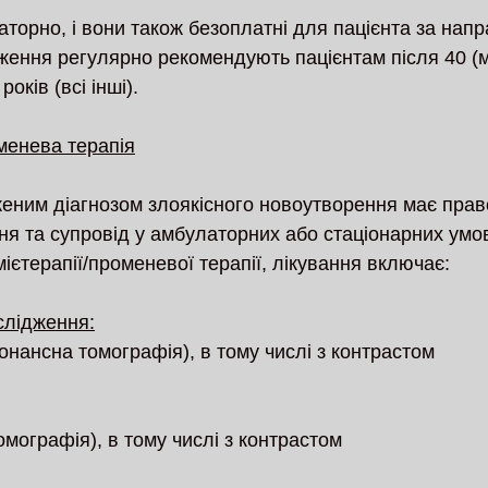
аторно, і вони також безоплатні для пацієнта за нап
ження регулярно рекомендують пацієнтам після 40 (
оків (всі інші). 
оменева терапія
женим діагнозом злоякісного новоутворення має прав
ня та супровід у амбулаторних або стаціонарних умо
ієтерапії/променевої терапії, лікування включає:
слідження:
онансна томографія), в тому числі з контрастом
омографія), в тому числі з контрастом