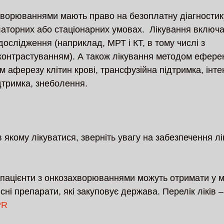
хворюваннями мають право на безоплатну діагностику
латорних або стаціонарних умовах.  Лікування включа
дослідження (наприклад, МРТ і КТ, в тому числі з 
онтрастуванням). А також лікування методом еферент
м аферезу клітин крові, трансфузійна підтримка, інте
ідтримка, знеболення.
 якому лікуватися, зверніть увагу на забезпечення лі
 пацієнти з онкозахворюваннями можуть отримати у 
сні препарати, які закуповує держава. Перелік ліків –
PR