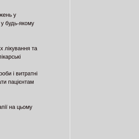
жень у 
 у будь-якому 
х лікування та 
ікарські 
оби і витратні 
ти пацієнтам 
пії на цьому 