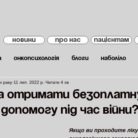
НОВИНИ
ПРО НАС
ПАЦІЄНТАМ
а
Онкопсихологія
Блоги
Наболіло
и раку
11 лип. 2022 р.
Читати 4 хв
а отримати безоплатн
допомогу під час війни
Якщо ви проходите ліку