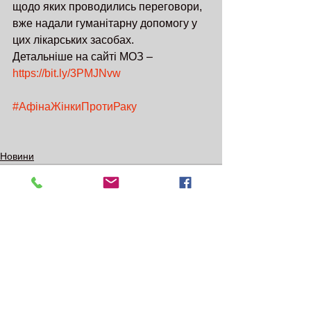
щодо яких проводились переговори, 
вже надали гуманітарну допомогу у 
цих лікарських засобах.
Детальніше на сайті МОЗ – 
https://bit.ly/3PMJNvw
#АфінаЖінкиПротиРаку
Новини
Дивитися всі
Останні пости