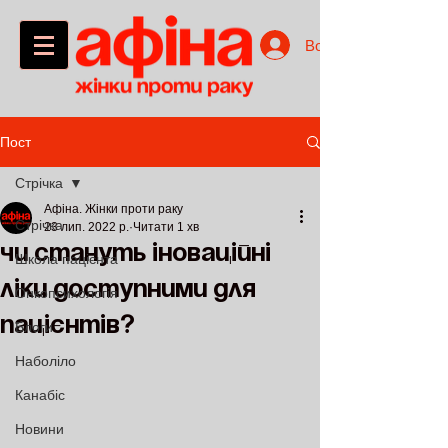
Войти
Пост
Стрічка
Афіна. Жінки проти раку
Стрічка
23 лип. 2022 р.
Читати 1 хв
Чи стануть іноваційні
Школа пацієнта
ліки доступними для
Онкопсихологія
пацієнтів?
Блоги
Наболіло
Канабіс
Новини