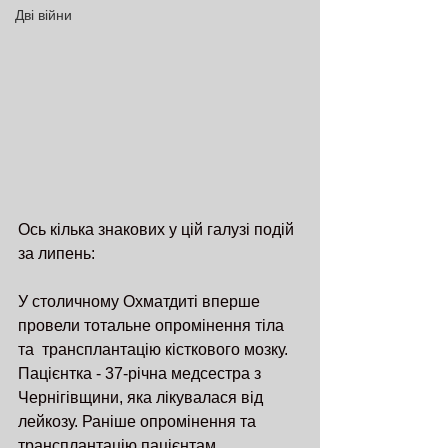
Дві війни
Ось кілька знакових у цій галузі подій 
за липень:
У столичному Охматдиті вперше 
провели тотальне опромінення тіла 
та  трансплантацію кісткового мозку. 
Пацієнтка - 37-річна медсестра з 
Чернігівщини, яка лікувалася від 
лейкозу. Раніше опромінення та 
трансплантацію пацієнтам 