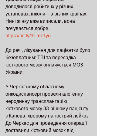
доводилося робити їх у різних 
установах, інколи – в різних країнах. 
Нині жінку вже виписали, вона 
почувається добре.  
https://bit.ly/3Tmz1yo
До речі, лікування для пацієнтки було 
безоплатним: TBI та пересадка 
кісткового мозку оплачується МОЗ 
України. 
У Черкаському обласному 
онкодиспансері провели алогенну 
неродинну трансплантацію 
кісткового мозку 33-річному пацієнту 
з Канева, хворому на гострий лейкоз. 
До Черкас для проведення операції 
доставили кістковий мозок від 