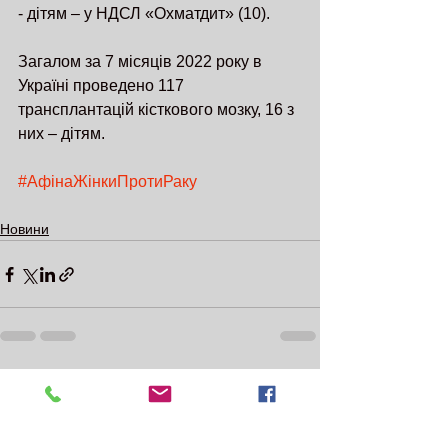
- дітям – у НДСЛ «Охматдит» (10).
Загалом за 7 місяців 2022 року в 
Україні проведено 117 
трансплантацій кісткового мозку, 16 з 
них – дітям.
#АфінаЖінкиПротиРаку
Новини
Дивитися всі
Останні пости