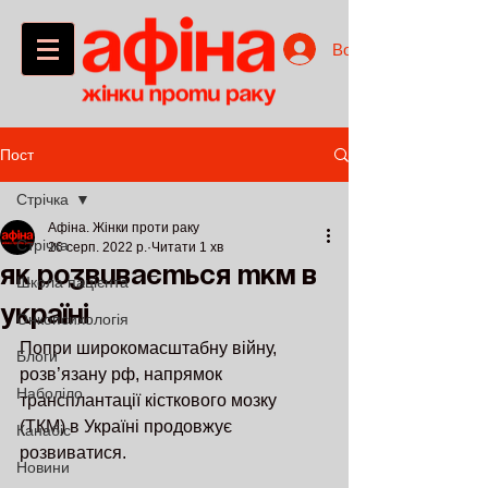
Войти
Пост
Стрічка
Афіна. Жінки проти раку
Стрічка
26 серп. 2022 р.
Читати 1 хв
Як розвивається ТКМ в
Школа пацієнта
Україні
Онкопсихологія
Попри широкомасштабну війну, 
Блоги
розв’язану рф, напрямок 
Наболіло
трансплантації кісткового мозку 
(ТКМ) в Україні продовжує 
Канабіс
розвиватися. 
Новини