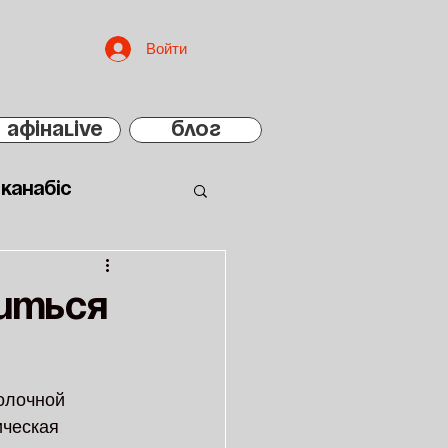
Войти
АфінаLIVE
БЛОГ
Канабіс
читься
олочной 
ческая  