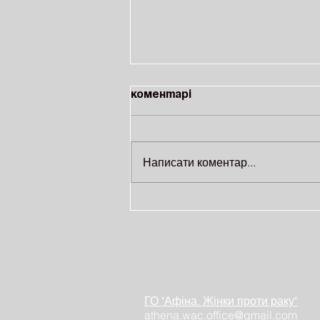
Коментарі
Написати коментар...
#ДвіВійни: Історія
онкопацієнтки Ольги
Сподинець
ГО "Афіна. Жінки проти раку"
athena.wac.office@gmail.com