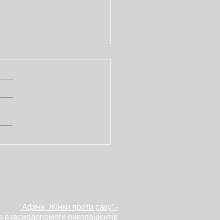
рія пацієнтки з раком
нь Юлії
"Афіна. Жінки проти раку" -
а взаємодопомоги онкопацієнтів