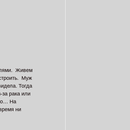
лями.  Живем 
троить.  Муж 
видела. Тогда 
-за рака или 
но… На 
время ни 