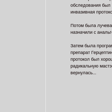
обследования был 
инвазивная протоко
Потом была лучевая
назначили с аналь
Затем была програ
препарат Герцептин
протокол был хоро
радикальную мастэк
вернулась... 