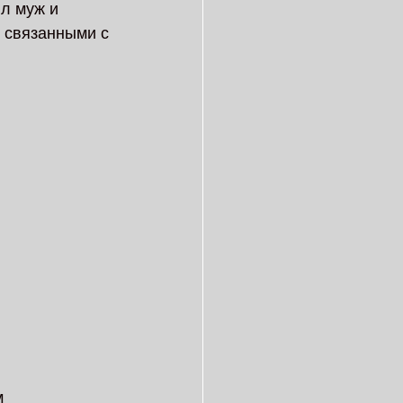
л муж и  
 связанными с 
  