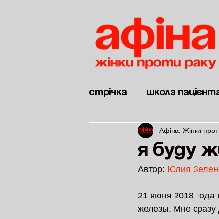
Стрічка
Школа пацієнт
Афіна. Жінки прот
Новини
Дві війни
Я буду 
Автор: 
Юлия Зелен
21 июня 2018 года 
железы. Мне сразу 