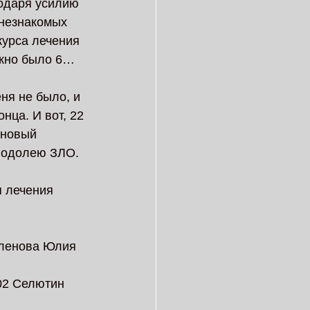
годаря усилию 
незнакомых  
курса лечения 
ужно было 6… 
еня не было, и 
нца. И вот, 22 
 новый 
 одолею ЗЛО. 
 лечения 
еленова Юлия 
02 Селютин 