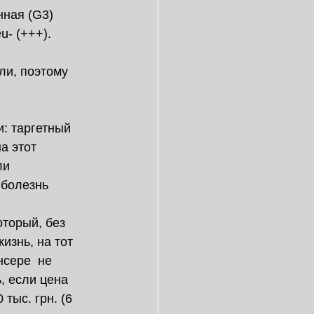
ная (G3)  
- (+++). 
ли, поэтому 
: таргетный 
а этот 
ли 
 болезнь 
торый, без 
изнь, на тот 
сере  не 
, если цена 
тыс. грн. (6  