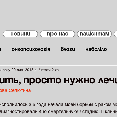
НОВИНИ
ПРО НАС
ПАЦІЄНТАМ
а
Онкопсихологія
Блоги
Наболіло
и раку
20 лип. 2018 р.
Читати 2 хв
жить, просто нужно ле
ова Селютина 
исполнилось 3,5 года начала моей борьбы с раком м
диагностировали 4-ю смертельную!!! стадию, II клини