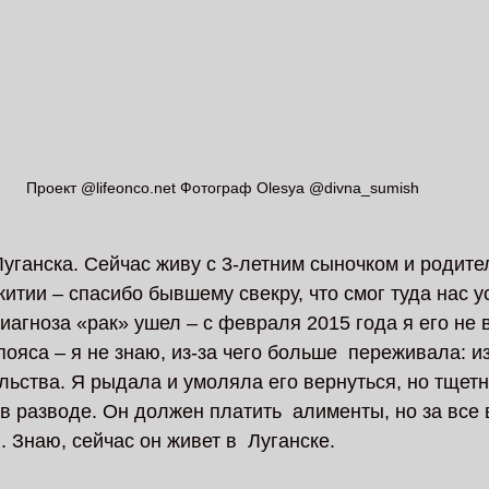
Проект @lifeonco.net Фотограф Olesya @divna_sumish
Луганска. Сейчас живу с 3-летним сыночком и родите
итии – спасибо бывшему свекру, что смог туда нас ус
иагноза «рак» ушел – с февраля 2015 года я его не 
ояса – я не знаю, из-за чего больше  переживала: из
ельства. Я рыдала и умоляла его вернуться, но тщет
 разводе. Он должен платить  алименты, но за все 
 Знаю, сейчас он живет в  Луганске. 