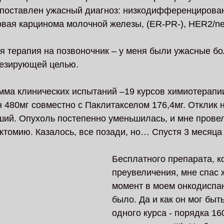
поставлен ужасный диагноз: низкодифференцирован
вая карцинома молочной железы, (ER-PR-), HER2/neu
 терапия на позвоночник – у меня были ужасные бо
гезирующей целью. 
мма клинических испытаний –19 курсов химиотерапии
 480мг совместно с Паклитакселом 176,4мг. Отклик н
ший. Опухоль постепенно уменьшилась, и мне прове
томию. Казалось, все позади, но… Спустя 3 месяца
Бесплатного препарата, ко
преувеличения, мне спас ж
момент в моем онкодиспан
было. Да и как он мог быть
одного курса - порядка 160 