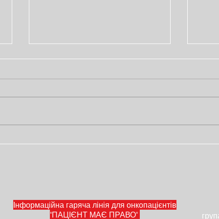
Історія Ольги та поради,
Істо
як пройти КТ
леге
безкоштовно
Інформаційна гаряча лінія для онкопацієнтів
"ПАЦІЄНТ МАЄ ПРАВО"
груп