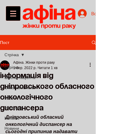
Войти
Пост
Стрічка
Афіна. Жінки проти раку
Стрічка
1 бер. 2022 р.
Читати 1 хв
інформація від
Школа пацієнта
дніпровського обласного
Онкопсихологія
онкологічного
Блоги
диспансера
Наболіло
Дніпровський обласний 
Канабіс
онкологічний диспансер на 
Новини
сьогодні припинив надавати 