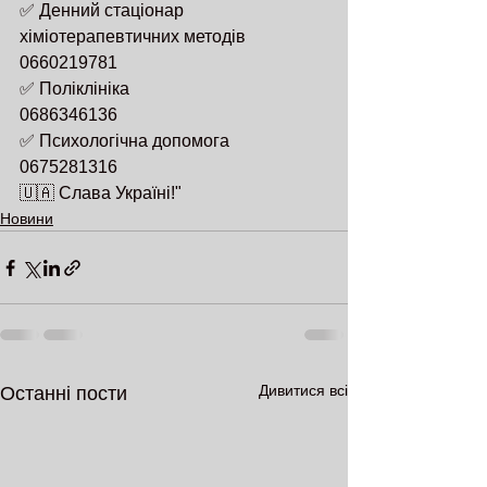
✅ Денний стаціонар 
хіміотерапевтичних методів 
0660219781
✅ Поліклініка 
0686346136
✅ Психологічна допомога 
0675281316
🇺🇦 Слава Україні!"
Новини
Дивитися всі
Останні пости