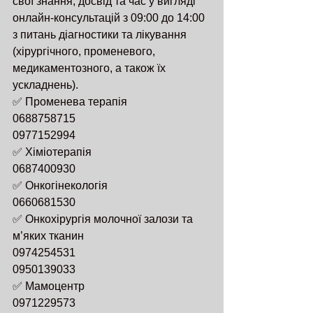
свої знання, досвід та час у вигляді 
онлайн-консультацій з 09:00 до 14:00 
з питань діагностики та лікування 
(хірургічного, променевого, 
медикаментозного, а також їх 
ускладнень).
✅ Променева терапія 
0688758715
0977152994
✅ Хіміотерапія 
0687400930
✅ Онкогінекологія 
0660681530
✅ Онкохірургія молочної залози та 
м’яких тканин 
0974254531
0950139033
✅ Мамоцентр 
0971229573