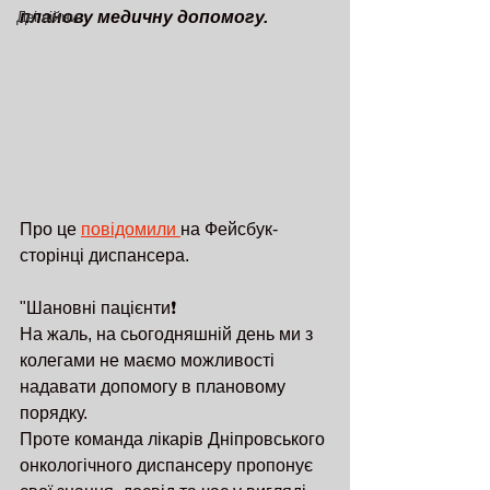
Дві війни
планову медичну допомогу. 
Про це 
повідомили 
на Фейсбук-
сторінці диспансера.
"Шановні пацієнти❗️
На жаль, на сьогодняшній день ми з 
колегами не маємо можливості 
надавати допомогу в плановому 
порядку.
Проте команда лікарів Дніпровського 
онкологічного диспансеру пропонує 