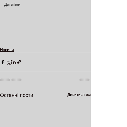
Дві війни
Новини
Дивитися всі
Останні пости