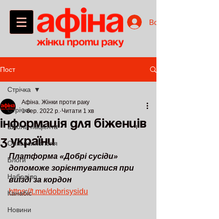
Войти
Пост
Стрічка
Афіна. Жінки проти раку
Стрічка
1 бер. 2022 р.
Читати 1 хв
Інформація для біженців
Школа пацієнта
з України
Онкопсихологія
Платформа «Добрі сусіди» 
Блоги
допоможе зорієнтуватися при 
Наболіло
виїзді за кордон 
https://t.me/dobrisysidu
Канабіс
Новини