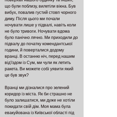
що були поблизу, вилетіли вікна. Був 
вибух, повалив густий стовп чорного 
диму. Після цього ми почали 
ночувати лише у підвалі, навіть коли 
не було тривоги. Ночувати вдома 
було панічно лячно. Ми приходили до 
підвалу до початку комендантської 
години, й поверталися додому 
вранці. В останню ніч, перед нашим 
від'їздом із Сум, ми чули як летить 
ракета. Ви можете собі уявити який 
це був звук? 
Вранці ми дізналися про зелений 
коридор із міста. Як би страшно не 
було залишатися, ми дуже не хотіли 
покидати свій дім. Моя мама була 
евакуйована із Київської області під 