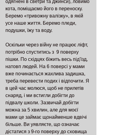
одягнені в светри та джинси), ловимо 
кота, поміщаємо його в переноску. 
Беремо «тривожну валізку», в якій 
усе наше життя. Беремо пледи, 
подушки, їжу та воду. 
Оскільки через війну не працює ліфт, 
потрібно спуститись з  9 поверху 
пішки. По східцях біжить весь під'їзд, 
натовп людей. На 6 поверсі у мами 
вже починається жахлива задишка, 
треба перевести подих і відпочити. Я 
в цей час молюся, щоб не прилетів 
снаряд, і ми встигли добігти до 
підвалу школи. Зазвичай добігти 
можна за 5 хвилин, але для моєї 
мами це займає щонайменше вдвічі 
більше. Ви уявляєте, що означає 
дістатися з 9-го поверху до сховища 