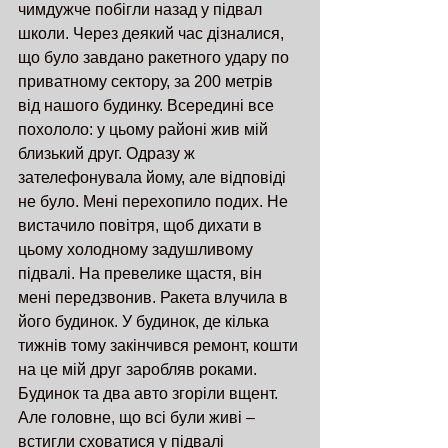
чимдужче побігли назад у підвал 
школи. Через деякий час дізналися, 
що було завдано ракетного удару по 
приватному сектору, за 200 метрів 
від нашого будинку. Всередині все 
похололо: у цьому районі жив мій 
близький друг. Одразу ж 
зателефонувала йому, але відповіді 
не було. Мені перехопило подих. Не 
вистачило повітря, щоб дихати в 
цьому холодному задушливому 
підвалі. На превелике щастя, він 
мені передзвонив. Ракета влучила в 
його будинок. У будинок, де кілька 
тижнів тому закінчився ремонт, кошти 
на це мій друг заробляв роками. 
Будинок та два авто згоріли вщент. 
Але головне, що всі були живі – 
встигли сховатися у підвалі 