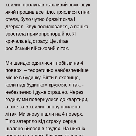
хвилин пролунав жахливий звук, звук 
який прошив все тіло, тряслися стіни, 
стеля, було чутно брязкіт скла і 
дзеркал. Звук посилювався, а паніка 
зростала прямопропорційно. Я 
кричала від страху. Це літав 
російський військовий літак. 
Ми швидко одяглися і побігли на 4 
поверх  – теоретично найбезпечніше 
місце в будинку. Бігти в сховище, 
коли над будинком кружляє літак, - 
небезпечно і дуже страшно. Через 
годину ми повернулися до квартири, 
а вже за 5 хвилин знову прилетів 
літак. Ми знову пішли на 4 поверх. 
Тіло затерпло від страху, серце 
шалено билося в грудях. На нижніх 
поверхах нашого будинку та інших, 