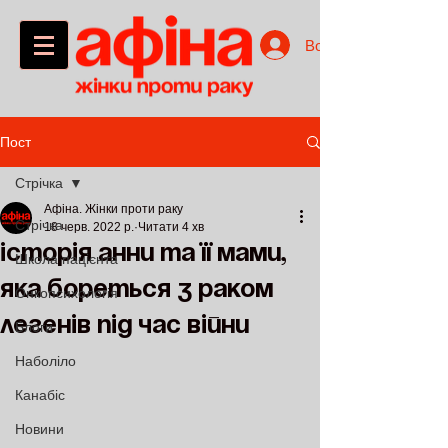
Войти
Пост
Стрічка
Афіна. Жінки проти раку
Стрічка
18 черв. 2022 р.
Читати 4 хв
історія Анни та її мами,
Школа пацієнта
яка бореться з раком
Онкопсихологія
легенів під час війни
Блоги
Наболіло
Канабіс
Новини