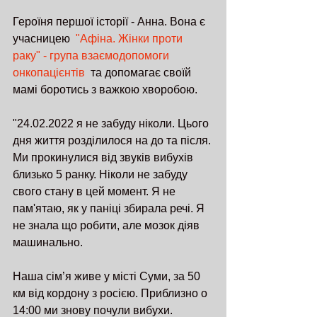
Героїня першої історії - Анна. Вона є 
учасницею  
"Афіна. Жінки проти 
раку" - група взаємодопомоги 
онкопацієнтів
  та допомагає своїй 
мамі боротись з важкою хворобою.
"24.02.2022 я не забуду ніколи. Цього 
дня життя розділилося на до та після. 
Ми прокинулися від звуків вибухів 
близько 5 ранку. Ніколи не забуду 
свого стану в цей момент. Я не 
пам'ятаю, як у паніці збирала речі. Я 
не знала що робити, але мозок діяв 
машинально. 
Наша сім’я живе у місті Суми, за 50 
км від кордону з росією. Приблизно о 
14:00 ми знову почули вибухи. 