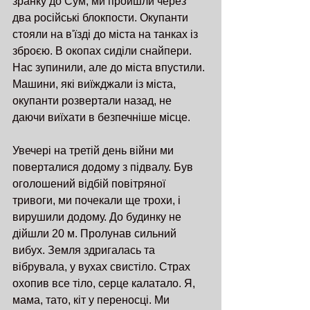
зранку до Сум, ми пройшли через 
два російські блокпости. Окупанти 
стояли на в'їзді до міста на танках із 
зброєю. В окопах сиділи снайпери. 
Нас зупинили, але до міста впустили. 
Машини, які виїжджали із міста, 
окупанти розвертали назад, не 
даючи виїхати в безпечніше місце. 
Увечері на третій день війни ми 
поверталися додому з підвалу. Був 
оголошений відбій повітряної 
тривоги, ми почекали ще трохи, і 
вирушили додому. До будинку не 
дійшли 20 м. Пролунав сильний 
вибух. Земля здригалась та 
вібрувала, у вухах свистіло. Страх 
охопив все тіло, серце калатало. Я, 
мама, тато, кіт у переносці. Ми 