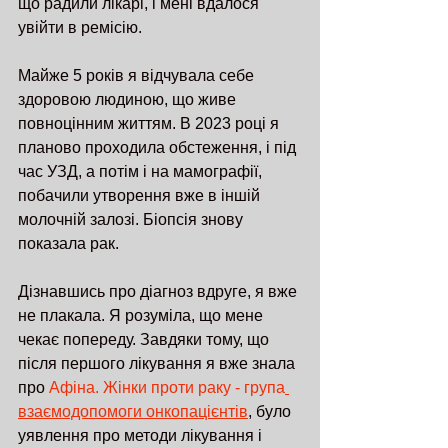
що радили лікарі, і мені вдалося 
увійти в ремісію.
Майже 5 років я відчувала себе 
здоровою людиною, що живе 
повноцінним життям. В 2023 році я 
планово проходила обстеження, і під 
час УЗД, а потім і на мамографії, 
побачили утворення вже в іншій 
молочній залозі. Біопсія знову 
показала рак.
Дізнавшись про діагноз вдруге, я вже 
не плакала. Я розуміла, що мене 
чекає попереду. Завдяки тому, що 
після першого лікування я вже знала 
про 
Афіна. Жінки проти раку - група
взаємодопомоги онкопацієнтів
, було 
уявлення про методи лікування і 