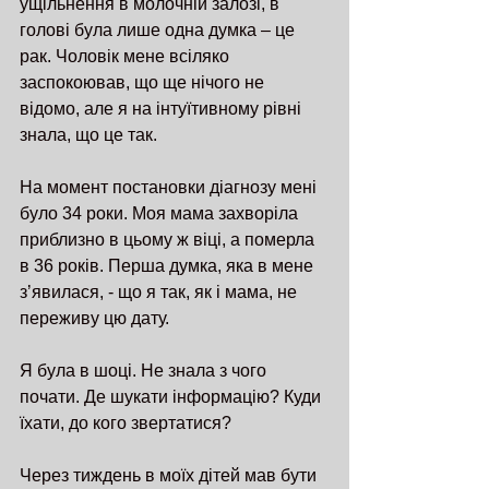
ущільнення в молочній залозі, в 
голові була лише одна думка – це 
рак. Чоловік мене всіляко 
заспокоював, що ще нічого не 
відомо, але я на інтуїтивному рівні 
знала, що це так.
На момент постановки діагнозу мені 
було 34 роки. Моя мама захворіла 
приблизно в цьому ж віці, а померла 
в 36 років. Перша думка, яка в мене 
зʼявилася, - що я так, як і мама, не 
переживу цю дату.
Я була в шоці. Не знала з чого 
почати. Де шукати інформацію? Куди 
їхати, до кого звертатися?
Через тиждень в моїх дітей мав бути 