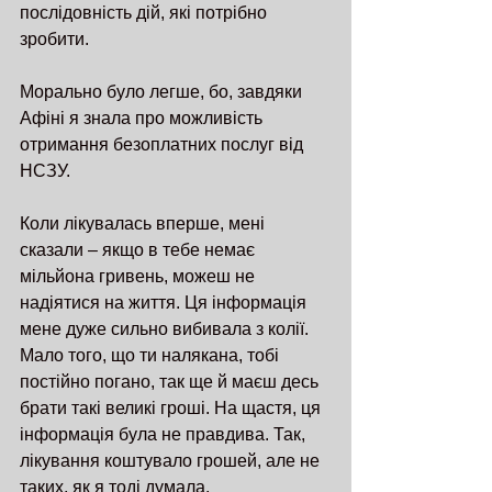
послідовність дій, які потрібно 
зробити.
Морально було легше, бо, завдяки 
Афіні я знала про можливість 
отримання безоплатних послуг від 
НСЗУ.
Коли лікувалась вперше, мені 
сказали – якщо в тебе немає 
мільйона гривень, можеш не 
надіятися на життя. Ця інформація 
мене дуже сильно вибивала з колії. 
Мало того, що ти налякана, тобі 
постійно погано, так ще й маєш десь 
брати такі великі гроші. На щастя, ця 
інформація була не правдива. Так, 
лікування коштувало грошей, але не 
таких, як я тоді думала.