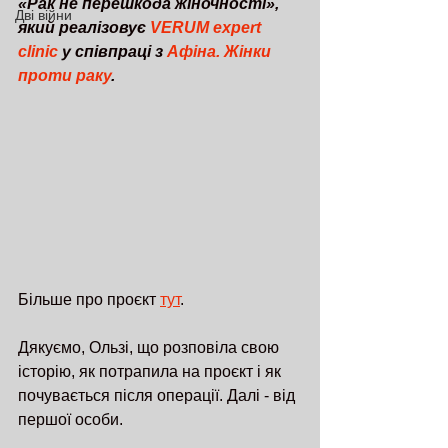
«Рак не перешкода жіночності», 
Дві війни
який реалізовує 
VERUM expert 
clinic
 у співпраці з 
Афіна. Жінки 
проти раку
.
Більше про проєкт 
тут
. 
Дякуємо, Ользі, що розповіла свою 
історію, як потрапила на проєкт і як 
почувається після операції. Далі - від 
першої особи.