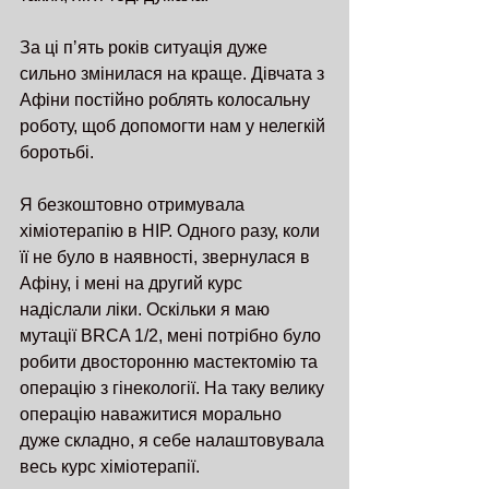
За ці пʼять років ситуація дуже 
сильно змінилася на краще. Дівчата з 
Афіни постійно роблять колосальну 
роботу, щоб допомогти нам у нелегкій 
боротьбі.
Я безкоштовно отримувала 
хіміотерапію в НІР. Одного разу, коли 
її не було в наявності, звернулася в 
Афіну, і мені на другий курс 
надіслали ліки. Оскільки я маю 
мутації BRCA 1/2, мені потрібно було 
робити двосторонню мастектомію та 
операцію з гінекології. На таку велику 
операцію наважитися морально 
дуже складно, я себе налаштовувала 
весь курс хіміотерапії.