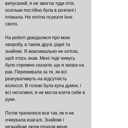
випускний, я не змогла туди піти, 
оскільки постійно була в розпачі і 
плакала. Не хотіла псувати їхнє 
свято.
На роботі довідалися про мою 
хворобу, а також друзі, рідні та 
знайомі. Я максимально не хотіла, 
щоб хтось знав. Мені тоді чомусь 
було соромно сказати, що я хвора на 
рак. Переживала за те, як всі 
реагуватимуть на відсутність 
волосся. В голові була купа думок, і 
всі негативні, я не могла взяти себе в 
руки.
Потім трапилося все так, як я не 
очікувала взагалі. Знайомі і 
незнайомі люди почали мене 