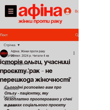
Войти
Пост
Стрічка
Афіна. Жінки проти раку
Стрічка
23 лют. 2024 р.
Читати 4 хв
Історія Ольги, учасниці
Школа пацієнта
проєкту "Рак - не
Онкопсихологія
перешкода жіночності"
Блоги
Сьогодні розповімо вам про 
Наболіло
Ольгу - пацієнтку, яку 
Канабіс
безоплатно прооперовано у січні 
в рамках соціального проєкту 
Новини