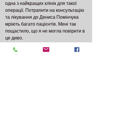
одна з найкращих клінік для такої 
операції. Потрапити на консультацію 
та лікування до Дениса Помінчука 
мріють багато пацієнтів. Мені так 
пощастило, що я не могла повірити в 
це диво.
Ця ситуація показала, що потрібно 
мріяти, мрії здійснюються.
Наразі я пройшла оперативне 
втручання, їзджу на перевʼязки, 
потроху відновлююся. За декілька 
днів мені виповниться 40 років. Я 
змогла подолати страх померти в 36. 
Будую нові плани на майбутнє і вірю, 
що все вийде.
Хочу сказати декілька слів всім хто 