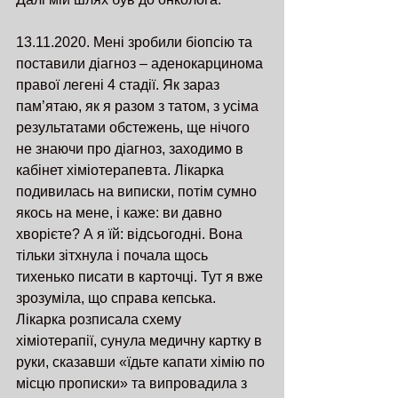
13.11.2020. Мені зробили біопсію та 
поставили діагноз – аденокарцинома 
правої легені 4 стадії. Як зараз 
пам’ятаю, як я разом з татом, з усіма 
результатами обстежень, ще нічого 
не знаючи про діагноз, заходимо в 
кабінет хіміотерапевта. Лікарка 
подивилась на виписки, потім сумно 
якось на мене, і каже: ви давно 
хворієте? А я їй: відсьогодні. Вона 
тільки зітхнула і почала щось 
тихенько писати в карточці. Тут я вже 
зрозуміла, що справа кепська. 
Лікарка розписала схему 
хіміотерапії, сунула медичну картку в 
руки, сказавши «їдьте капати хімію по 
місцю прописки» та випровадила з 