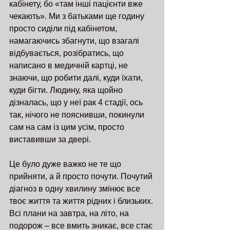
кабінету, бо «там інші пацієнти вже 
чекають». Ми з батьками ще годину 
просто сиділи під кабінетом, 
намагаючись збагнути, що взагалі 
відбувається, розібратись, що 
написано в медичній картці, не 
знаючи, що робити далі, куди їхати, 
куди бігти. Людину, яка щойно 
дізналась, що у неї рак 4 стадії, ось 
так, нічого не пояснивши, покинули 
сам на сам із цим усім, просто 
виставивши за двері. 
Це було дуже важко не те що 
прийняти, а й просто почути. Почутий 
діагноз в одну хвилину змінює все 
твоє життя та життя рідних і близьких. 
Всі плани на завтра, на літо, на 
подорож – все вмить зникає, все стає 