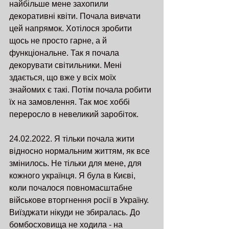
найбільше мене захопили 
декоративні квіти. Почала вивчати 
цей напрямок. Хотілося зробити 
щось не просто гарне, а й 
функціональне. Так я почала 
декорувати світильники. Мені 
здається, що вже у всіх моїх 
знайомих є такі. Потім почала робити 
їх на замовлення. Так моє хоббі 
переросло в невеликий заробіток.
24.02.2022. Я тільки почала жити 
відносно нормальним життям, як все 
змінилось. Не тільки для мене, для 
кожного українця. Я була в Києві, 
коли почалося повномасштабне 
військове вторгнення росії в Україну. 
Виїзджати нікуди не збиралась. До 
бомбосховища не ходила - на 