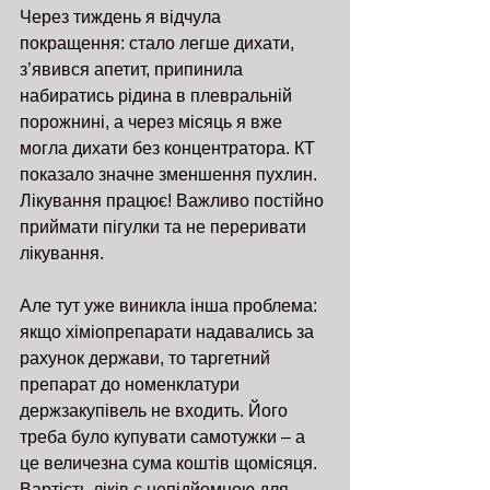
Через тиждень я відчула 
покращення: стало легше дихати, 
з’явився апетит, припинила 
набиратись рідина в плевральній 
порожнині, а через місяць я вже 
могла дихати без концентратора. КТ 
показало значне зменшення пухлин. 
Лікування працює! Важливо постійно 
приймати пігулки та не переривати 
лікування.
Але тут уже виникла інша проблема: 
якщо хіміопрепарати надавались за 
рахунок держави, то таргетний 
препарат до номенклатури 
держзакупівель не входить. Його 
треба було купувати самотужки – а 
це величезна сума коштів щомісяця. 
Вартість ліків є непідйомною для 