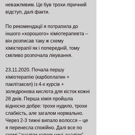
неважливим. Це був трохи ліричний 
відступ, далі факти.
По рекомендації я потрапила до 
іншого «хорошого» хіміотерапевта – 
він розписав таку ж схему 
хімієтерапії як і попередній, тому 
сміливо розпочала лікування.
23.11.2020. Почала першу 
хіміотерапію (карбоплатин + 
паклітаксел) із 4-х курсів + 
золедронова кислота для кісток кожні 
28 днів. Перша хімія пройшла 
відносно добре: трохи нудило, трохи 
слабкість, але загалом нормально. 
Через 2-3 тижні випало волосся – це 
я перенесла спокійно. Далі все по 
схемі "аналізи-капельниці-аналізи", 