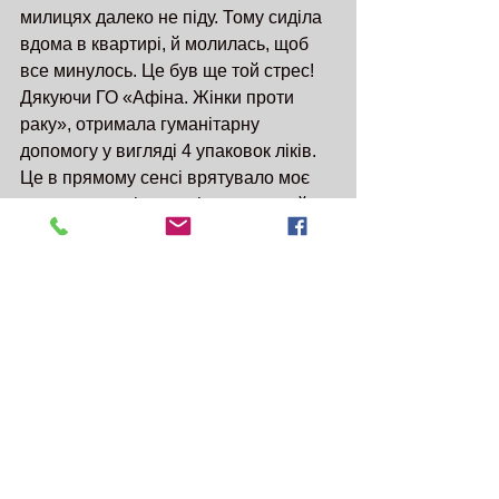
милицях далеко не піду. Тому сиділа 
вдома в квартирі, й молилась, щоб 
все минулось. Це був ще той стрес! 
Дякуючи ГО «Афіна. Жінки проти 
раку», отримала гуманітарну 
допомогу у вигляді 4 упаковок ліків. 
Це в прямому сенсі врятувало моє 
життя, адже дістати ліки стало майже 
неможливим, як фінансово, так і 
фізично. З цією допомогою я 
протрималась ці 4 місяці.
В квітні нарешті лікарі дозволили 
провести операцію на суглобі 
(кульшовий суглоб). Відтоді я знову 
можу ходити і гуляти. САМА!!! 
Повірте, це щастя просто пройтись 
по парку своїми ногами, попити кави, 
насолоджуватись природою і 