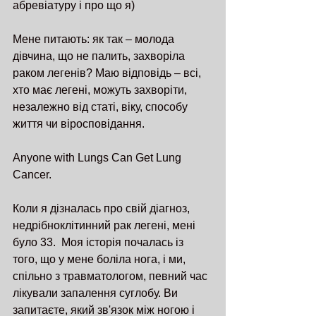
абревіатуру і про що я)
Мене питають: як так – молода 
дівчина, що не палить, захворіла 
раком легенів? Маю відповідь – всі, 
хто має легені, можуть захворіти, 
незалежно від статі, віку, способу 
життя чи віросповідання.
Anyone with Lungs Can Get Lung 
Cancer.
Коли я дізналась про свій діагноз, 
недрібноклітинний рак легені, мені 
було 33.  Моя історія почалась із 
того, що у мене боліла нога, і ми, 
спільно з травматологом, певний час 
лікували запалення суглобу. Ви 
запитаєте, який зв'язок між ногою і 