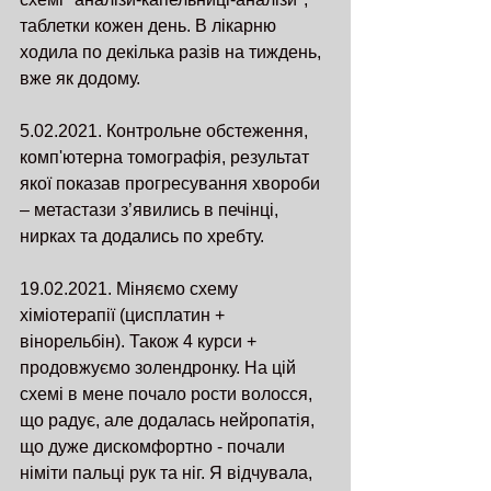
таблетки кожен день. В лікарню 
ходила по декілька разів на тиждень, 
вже як додому.
5.02.2021. Контрольне обстеження, 
комп'ютерна томографія, результат 
якої показав прогресування хвороби 
– метастази з’явились в печінці, 
нирках та додались по хребту.
19.02.2021. Міняємо схему 
хіміотерапії (цисплатин + 
вінорельбін). Також 4 курси + 
продовжуємо золендронку. На цій 
схемі в мене почало рости волосся, 
що радує, але додалась нейропатія, 
що дуже дискомфортно - почали 
німіти пальці рук та ніг. Я відчувала, 