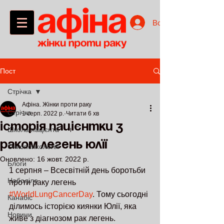
Войти
Пост
Стрічка
Афіна. Жінки проти раку
Стрічка
1 серп. 2022 р.
Читати 6 хв
Історія пацієнтки з
Школа пацієнта
раком легень Юлії
Онкопсихологія
Оновлено:
16 жовт. 2022 р.
Блоги
1 серпня – Всесвітній день боротьби 
Наболіло
проти раку легень 
#WorldLungCancerDay
. Тому сьогодні 
Канабіс
ділимось історією киянки Юлії, яка 
Новини
живе з діагнозом рак легень. 