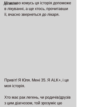
Можливо комусь ця історія допоможе 
Дві війни
в лікуванні, а ще хтось, прочитавши 
її, вчасно звернеться до лікаря. 
Привіт! Я Юля. Мені 35. Я ALK+, і це 
моя історія.
Хто має рак легень, чи родичів/друзів 
з цим діагнозом, той зрозуміє цю 