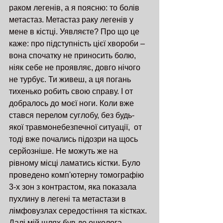
раком легенів, а я поясню: то болів 
метастаз. Метастаз раку легенів у 
мене в кістці. Уявляєте? Про що це 
каже: про підступність цієї хвороби – 
вона спочатку не приносить болю, 
ніяк себе не проявляє, довго нічого 
не турбує. Ти живеш, а ця погань 
тихенько робить свою справу. І от 
добралось до моєї ноги. Коли вже 
стався перелом суглобу, без будь-
якої травмонебезпечної ситуації,  от 
тоді вже почались підозри на щось 
серйозніше. Не можуть же на 
рівному місці ламатись кістки. Було 
проведено комп'ютерну томографію 
3-х зон з контрастом, яка показала 
пухлину в легені та метастази в 
лімфовузлах середостіння та кістках. 
Далі мій шлях був до онколога.