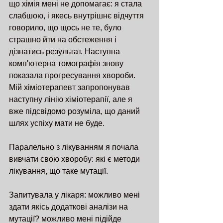
що хімія мені не допомагає: я стала 
слабшою, і якесь внутрішнє відчуття 
говорило, що щось не те, було 
страшно йти на обстеження і 
дізнатись результат. Наступна 
комп'ютерна томографія знову 
показала прогресування хвороби. 
Мій хіміотерапевт запропонував 
наступну лінію хіміотерапії, але я 
вже підсвідомо розуміла, що даний 
шлях успіху мати не буде.
Паралельно з лікуванням я почала 
вивчати свою хворобу: які є методи 
лікування, що таке мутації.
Запитувала у лікаря: можливо мені 
здати якісь додаткові аналізи на 
мутації? можливо мені підійде 