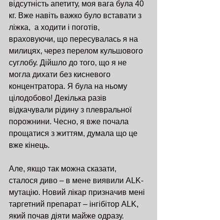
відсутність апетиту, моя вага була 40 
кг. Вже навіть важко було вставати з 
ліжка,  а ходити і поготів, 
враховуючи, що пересувалась я на 
милицях, через перелом кульшового 
суглобу. Дійшло до того, що я не 
могла дихати без кисневого 
концентратора. Я була на ньому 
цілодобово! Декілька разів 
відкачували рідину з плевральної 
порожнини. Чесно, я вже почала 
прощатися з життям, думала що це 
вже кінець.
Але, якщо так можна сказати, 
сталося диво – в мене виявили ALK-
мутацію. Новий лікар призначив мені 
таргетний препарат – інгібітор ALK, 
який почав діяти майже одразу.