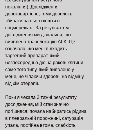
покоління). Дослідження 
дороговартісне, тому довелось 
збирати на нього кошти в 
соцмережах.  За результатом 
дослідження ми дізналися, що 
виявлено транслокацію ALK. Це 
означало, що мені підходить 
таргетний препарат, який 
безпосередньо діє на ракові клітини 
саме того типу, який виявлено у 
мене, не чіпаючи здорові, на відміну 
від хіміотерапії.
Поки я чекала 3 тижні результату 
дослідження, мій стан значно 
погішився: почала набиратись рідина 
в плевральній порожнині, сатурація 
упала, постійна втома, слабкість,  