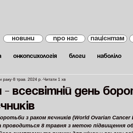
НОВИНИ
ПРО НАС
ПАЦІЄНТАМ
а
Онкопсихологія
Блоги
Наболіло
и раку
8 трав. 2024 р.
Читати 1 хв
 - всесвітній день бор
чників
оротьби з раком яєчників (World Ovarian Cancer D
ка проводиться 8 травня з метою підвищення об