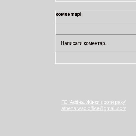
Коментарі
Написати коментар...
На ВДНГ відбудеться
благодійне тренування за
участі відомих
спортсменів
ГО "Афіна. Жінки проти раку"
athena.wac.office@gmail.com