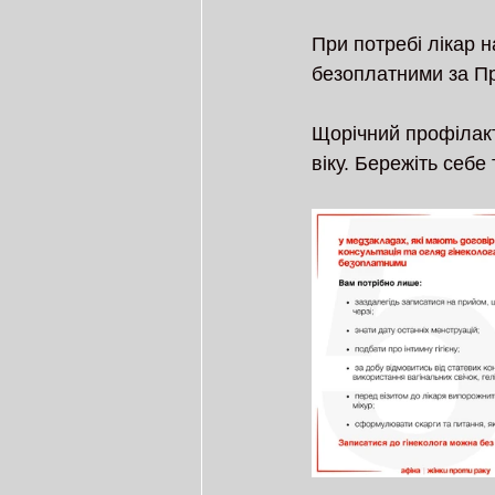
При потребі лікар н
безоплатними за П
Щорічний профілакт
віку. Бережіть себе 