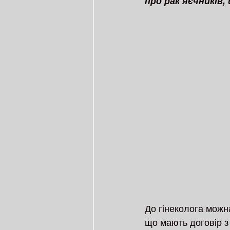
про рак яєчників,
До гінеколога можн
що мають договір з