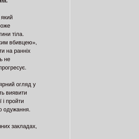
ті.
 який 
може 
ини тіла. 
хим вбивцею», 
и на ранніх 
ь не 
прогресує.
ярний огляд у 
ть виявити 
 і пройти 
о одужання.
них закладах, 