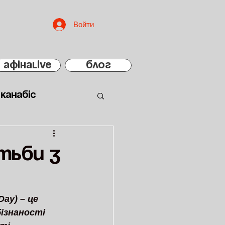
Войти
АфінаLIVE
БЛОГ
Канабіс
отьби з
ay) – це 
ізнаності 