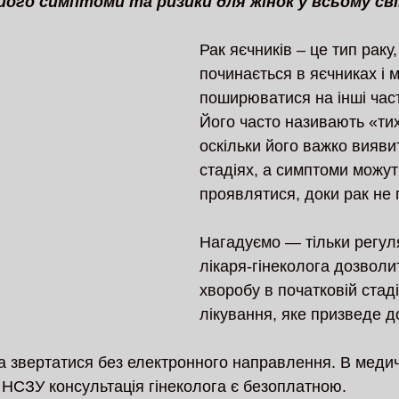
 його симптоми та ризики для жінок у всьому сві
Рак яєчників – це тип раку,
починається в яєчниках і 
поширюватися на інші част
Його часто називають «ти
оскільки його важко виявит
стадіях, а симптоми можут
проявлятися, доки рак не 
Нагадуємо — тільки регул
лікаря-гінеколога дозволи
хворобу в початковій стадії
лікування, яке призведе д
а звертатися без електронного направлення. В медич
 НСЗУ консультація гінеколога є безоплатною.