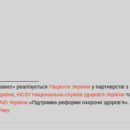
______________
вано!» реалізується 
Пацієнти України
 у партнерстві з 
країни
, 
НСЗУ Національна служба здоров'я України
 т
AID Україна
 «Підтримка реформи охорони здоров’я».
Раку