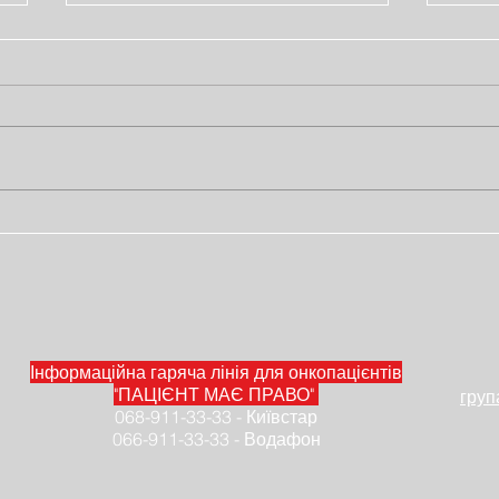
12 вебінарів по лікуванню
Лист
рака грудей
обіз
лег
Інформаційна гаряча лінія для онкопацієнтів
"ПАЦІЄНТ МАЄ ПРАВО"
груп
068-911-33-33 - Київстар
066-911-33-33 - Водафон