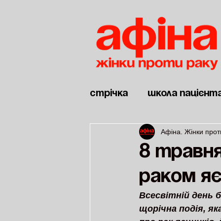
Стрічка
Школа пацієнт
Афіна. Жінки прот
Новини
Дві війни
8 травня
раком яє
Всесвітній день б
щорічна подія, я