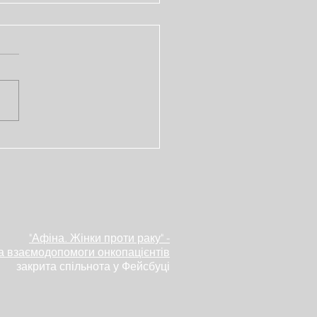
опад – місяць
наності про рак
ень
"Афіна. Жінки проти раку" -
а взаємодопомоги онкопацієнтів
закрита спільнота у Фейсбуці