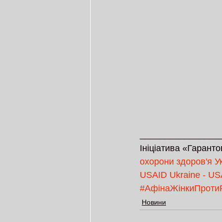
________________
Ініціатива «Гаранто
охорони здоров'я У
USAID Ukraine - US
#АфінаЖінкиПроти
Новини