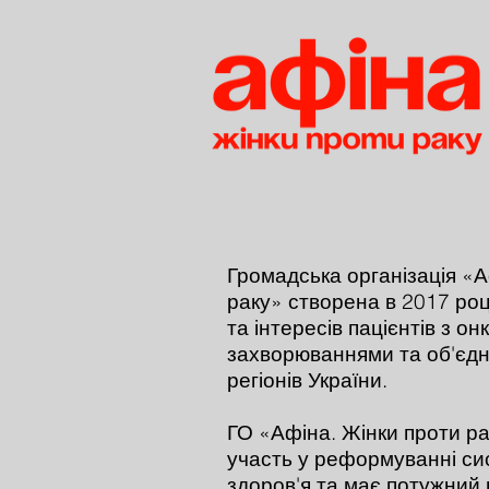
Громадська організація «А
раку» створена в 2017 роц
та інтересів пацієнтів з о
захворюваннями та об'єдну
регіонів України.
​ГО «Афіна. Жінки проти р
участь у реформуванні с
здоров'я та має потужний