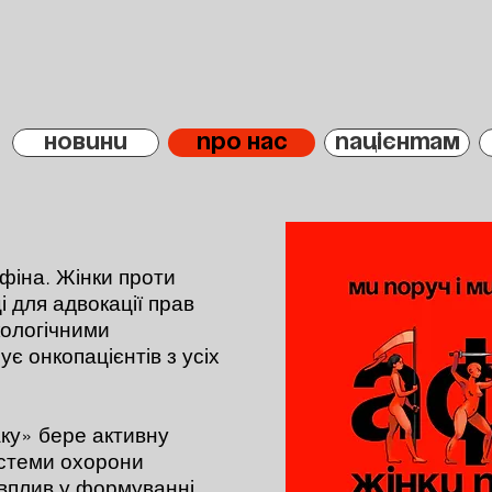
НОВИНИ
ПРО НАС
ПАЦІЄНТАМ
фіна. Жінки проти
і для адвокації прав
нкологічними
є онкопацієнтів з усіх
аку» бере активну
истеми охорони
 вплив у формуванні