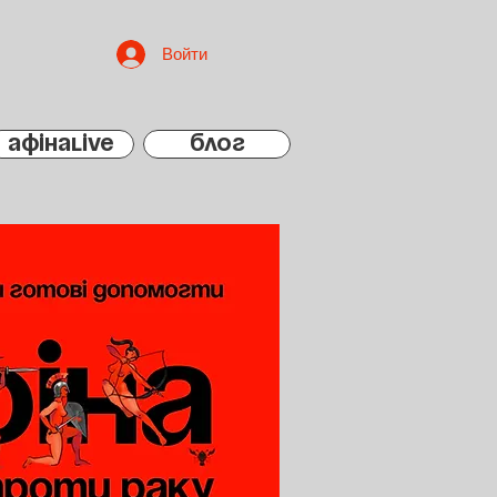
Войти
АфінаLIVE
БЛОГ