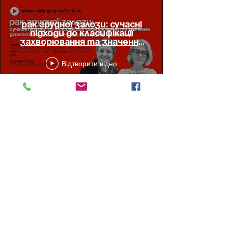
Рак грудної залози: сучасні
підходи до класифікації
захворювання та значення
діагностики #АфінаLIVE
Відтворити відео
Показати більше
ГО "Афіна. Жінки проти раку"
athena.wac.office@gmail.com
"Афіна. Жінки проти раку" -
група взаємодопомоги онкопацієнтів
закрита спільнота у Фейсбуці
Інформаційна гаряча лінія для