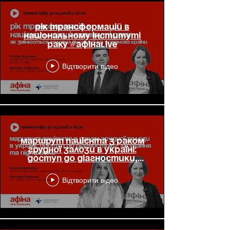
Рік трансформацій в
Національному інституті
раку #АфінаLIVE
Відтворити відео
Маршрут пацієнта з раком
грудної залози в Україні:
доступ до діагностики,
лікування та підтримки
Відтворити відео