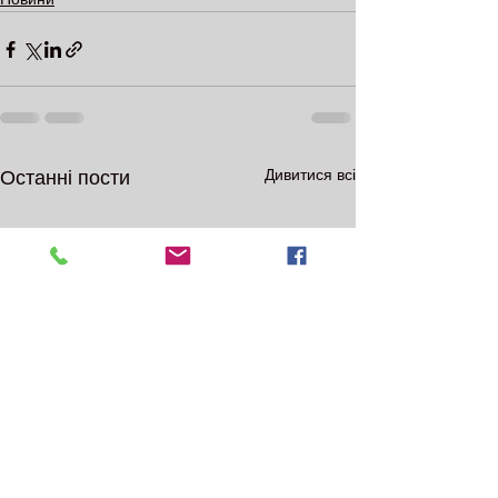
Дивитися всі
Останні пости