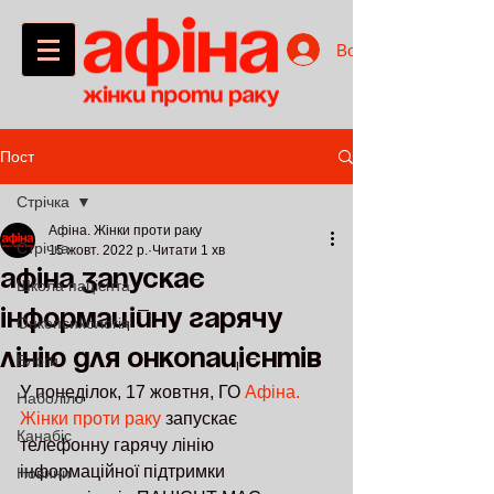
Войти
Пост
Стрічка
Афіна. Жінки проти раку
Стрічка
15 жовт. 2022 р.
Читати 1 хв
Афіна запускає
Школа пацієнта
інформаційну гарячу
Онкопсихологія
лінію для онкопацієнтів
Блоги
У понеділок, 17 жовтня, ГО 
Афіна. 
Наболіло
Жінки проти раку
 запускає 
Канабіс
телефонну гарячу лінію 
інформаційної підтримки 
Новини