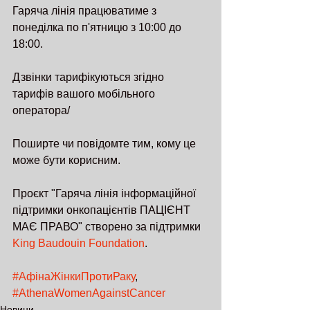
Гаряча лінія працюватиме з 
понеділка по п'ятницю з 10:00 до 
18:00. 
Дзвінки тарифікуються згідно 
тарифів вашого мобільного 
оператора/
Поширте чи повідомте тим, кому це 
може бути корисним. 
Проєкт "Гаряча лінія інформаційної 
підтримки онкопацієнтів ПАЦІЄНТ 
МАЄ ПРАВО" створено за підтримки 
King Baudouin Foundation
. 
#АфінаЖінкиПротиРаку
, 
#AthenaWomenAgainstCancer
Новини