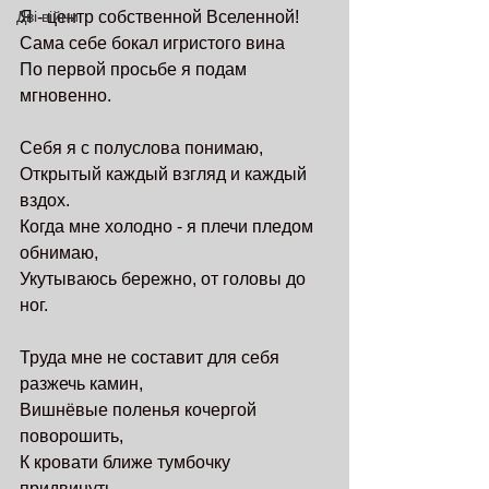
Дві війни
Я - центр собственной Вселенной!
Сама себе бокал игристого вина
По первой просьбе я подам 
мгновенно.
Себя я с полуслова понимаю,
Открытый каждый взгляд и каждый 
вздох.
Когда мне холодно - я плечи пледом 
обнимаю,
Укутываюсь бережно, от головы до 
ног.
Труда мне не составит для себя 
разжечь камин,
Вишнёвые поленья кочергой 
поворошить,
К кровати ближе тумбочку 
придвинуть,