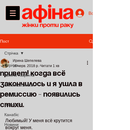
Войти
Пост
Стрічка
Ирина Шепелева
Стрічка
16 черв. 2018 р.
Читати 1 хв
Привет! Когда всё
Школа пацієнта
закончилось и я ушла в
Онкопсихологія
ремиссию - появились
Блоги
стихи.
Наболіло
Канабіс
Любимый! У меня всё крутится 
Новини
вокруг меня.