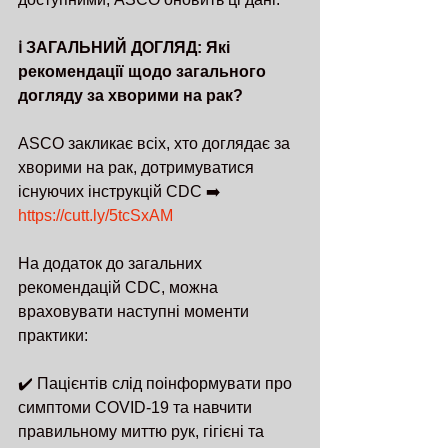
ℹ️ ЗАГАЛЬНИЙ ДОГЛЯД: Які 
рекомендації щодо загального 
догляду за хворими на рак?
ASCO закликає всіх, хто доглядає за 
хворими на рак, дотримуватися 
існуючих інструкцій CDС ➡️ 
https://cutt.ly/5tcSxAM
На додаток до загальних 
рекомендацій CDC, можна 
враховувати наступні моменти 
практики:
✔️ Пацієнтів слід поінформувати про 
симптоми COVID-19 та навчити 
правильному миттю рук, гігієні та 