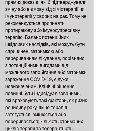
прямих доказів, які б підтверджували 
зміну або відмову від хіміотерапії чи 
імунотерапії у хворих на рак. Тому не 
рекомендується припиняти 
протиракову або імуносупресивну 
терапію. Баланс потенційних 
шкідливих наслідків, які можуть бути 
спричинені затримкою або 
перериванням лікування, порівняно 
з потенційними вигодами від 
можливого запобігання або затримки 
зараження COVID-19, є дуже 
невизначеним. Клінічні рішення 
повинні бути індивідуалізованими, 
які враховують такі фактори, як ризик 
рецидиву раку, якщо терапія 
затягується, змінюється або 
переривається; кількість отриманих 
циклів терапії та толерантність 