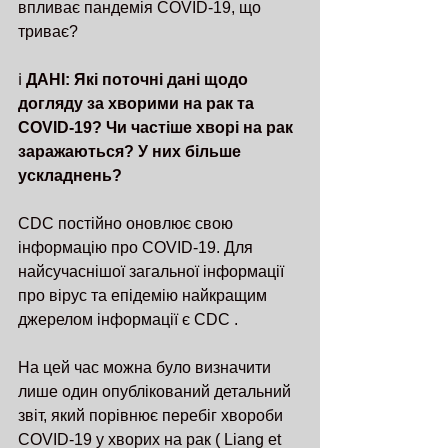
впливає пандемія COVID-19, що 
триває?
ℹ️ 
ДАНІ: Які поточні дані щодо 
догляду за хворими на рак та 
COVID-19? Чи частіше хворі на рак 
заражаються? У них більше 
ускладнень?
CDC постійно оновлює свою 
інформацію про COVID-19. Для 
найсучаснішої загальної інформації 
про вірус та епідемію найкращим 
джерелом інформації є CDC .
На цей час можна було визначити 
лише один опублікований детальний 
звіт, який порівнює перебіг хвороби 
COVID-19 у хворих на рак ( Liang et 