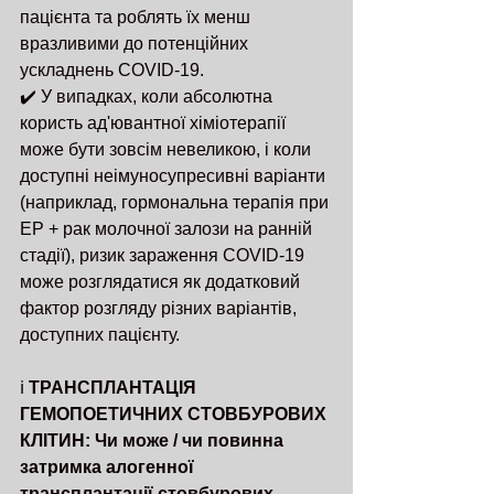
пацієнта та роблять їх менш 
вразливими до потенційних 
ускладнень COVID-19.
✔️ У випадках, коли абсолютна 
користь ад'ювантної хіміотерапії 
може бути зовсім невеликою, і коли 
доступні неімуносупресивні варіанти 
(наприклад, гормональна терапія при 
ЕР + рак молочної залози на ранній 
стадії), ризик зараження COVID-19 
може розглядатися як додатковий 
фактор розгляду різних варіантів, 
доступних пацієнту.
ℹ️ 
ТРАНСПЛАНТАЦІЯ 
ГЕМОПОЕТИЧНИХ СТОВБУРОВИХ 
КЛІТИН: Чи може / чи повинна 
затримка алогенної 
трансплантації стовбурових 