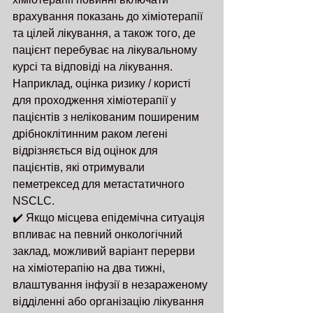
врахування показань до хіміотерапії 
та цілей лікування, а також того, де 
пацієнт перебуває на лікувальному 
курсі та відповіді на лікування. 
Наприклад, оцінка ризику / користі 
для проходження хіміотерапії у 
пацієнтів з нелікованим поширеним 
дрібноклітинним раком легені 
відрізняється від оцінок для 
пацієнтів, які отримували 
пеметрексед для метастатичного 
NSCLC.
✔️ Якщо місцева епідемічна ситуація 
впливає на певний онкологічний 
заклад, можливий варіант перерви 
на хіміотерапію на два тижні, 
влаштування інфузії в незараженому 
відділенні або організацію лікування 