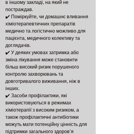
в іншому закладі, на який не 
постраждав.
✔️ Поміркуйте, чи домашнє вливання 
хіміотерапевтичних препаратів 
медично та логістично можливо для 
пацієнта, медичного колективу та 
доглядачів.
✔️ У деяких умовах затримка або 
зміна лікування може становити 
більш високий ризик порушеного 
контролю захворювань та 
довготривалого виживання, ніж в 
інших.
✔️ Засоби профілактики, які 
використовуються в режимах 
хіміотерапії з високим ризиком, а 
також профілактичні антибіотики 
можуть мати потенційну цінність для 
підтримки загального здоров’я 