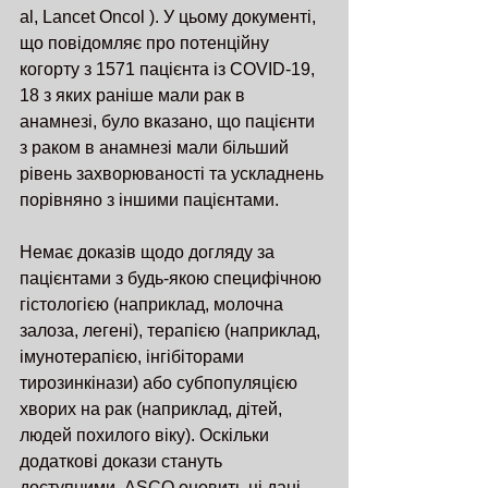
al, Lancet Oncol ). У цьому документі, 
що повідомляє про потенційну 
когорту з 1571 пацієнта із COVID-19, 
18 з яких раніше мали рак в 
анамнезі, було вказано, що пацієнти 
з раком в анамнезі мали більший 
рівень захворюваності та ускладнень 
порівняно з іншими пацієнтами.
Немає доказів щодо догляду за 
пацієнтами з будь-якою специфічною 
гістологією (наприклад, молочна 
залоза, легені), терапією (наприклад, 
імунотерапією, інгібіторами 
тирозинкінази) або субпопуляцією 
хворих на рак (наприклад, дітей, 
людей похилого віку). Оскільки 
додаткові докази стануть 
доступними, ASCO оновить ці дані.