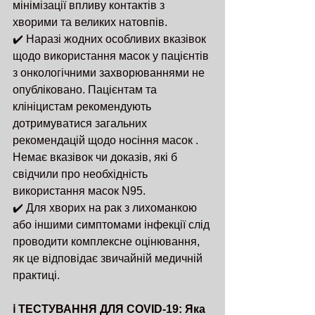
мінімізації впливу контактів з 
хворими та великих натовпів.
✔️ Наразі жодних особливих вказівок 
щодо використання масок у пацієнтів 
з онкологічними захворюваннями не 
опубліковано. Пацієнтам та 
клініцистам рекомендують 
дотримуватися загальних 
рекомендацій щодо носіння масок . 
Немає вказівок чи доказів, які б 
свідчили про необхідність 
використання масок N95.
✔️ Для хворих на рак з лихоманкою 
або іншими симптомами інфекції слід 
проводити комплексне оцінювання, 
як це відповідає звичайній медичній 
практиці.
ℹ️ ТЕСТУВАННЯ ДЛЯ COVID-19: Яка 