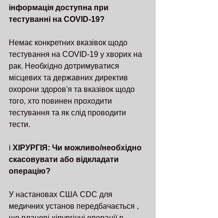
інформація доступна при 
тестуванні на COVID-19?
Немає конкретних вказівок щодо 
тестування на COVID-19 у хворих на 
рак. Необхідно дотримуватися 
місцевих та державних директив 
охорони здоров'я та вказівок щодо 
того, хто повинен проходити 
тестування та як слід проводити 
тести.
ℹ️ 
ХІРУРГІЯ: Чи можливо/необхідно 
скасовувати або відкладати 
операцію?
У настановах США CDC для 
медичних установ передбачається , 
що планові хірургічні операції в 