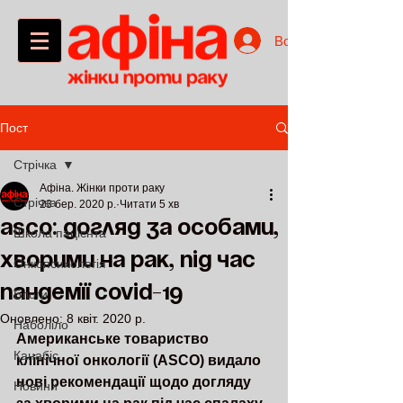
Войти
Пост
Стрічка
Афіна. Жінки проти раку
Стрічка
23 бер. 2020 р.
Читати 5 хв
ASCO: Догляд за особами,
Школа пацієнта
хворими на рак, під час
Онкопсихологія
пандемії COVID-19
Блоги
Оновлено:
8 квіт. 2020 р.
Наболіло
Американське товариство 
Канабіс
клінічної онкології (ASCO) видало 
нові рекомендації щодо догляду 
Новини