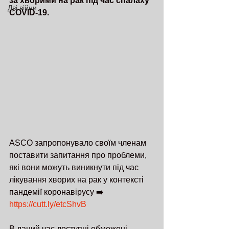
за хворими на рак під час спалаху 
Дві війни
COVID-19.
АSCO запропонувало своїм членам 
поставити запитання про проблеми, 
які вони можуть виникнути під час 
лікування хворих на рак у контексті 
пандемії коронавірусу ➡️ 
https://cutt.ly/etcShvB
В даний час доступні обмежені 