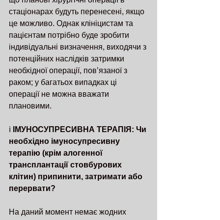
стаціонарах будуть перенесені, якщо 
це можливо. Однак клініцистам та 
пацієнтам потрібно буде зробити 
індивідуальні визначення, виходячи з 
потенційних наслідків затримки 
необхідної операції, пов’язаної з 
раком; у багатьох випадках ці 
операції не можна вважати 
плановими.
ℹ️ 
ІМУНОСУПРЕСИВНА ТЕРАПІЯ: Чи 
необхідно імуносупресивну 
терапію (крім алогенної 
трансплантації стовбурових 
клітин) припинити, затримати або 
перервати?
На даний момент немає жодних 