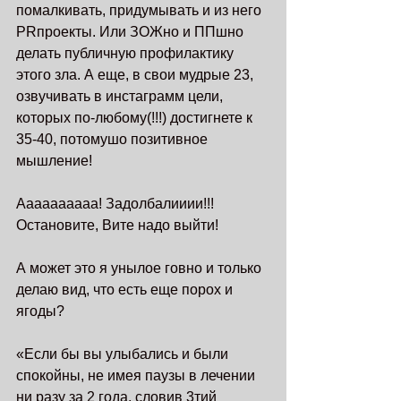
помалкивать, придумывать и из него 
PRпроекты. Или ЗОЖно и ППшно   
делать публичную профилактику 
этого зла. А еще, в свои мудрые 23, 
озвучивать в инстаграмм цели, 
которых по-любому(!!!) достигнете к 
35-40, потомушо позитивное 
мышление! 
Аааааааааа! Задолбалииии!!! 
Остановите, Вите надо выйти! 
А может это я унылое говно и только 
делаю вид, что есть еще порох и 
ягоды? 
«Если бы вы улыбались и были 
спокойны, не имея паузы в лечении 
ни разу за 2 года, словив 3тий 