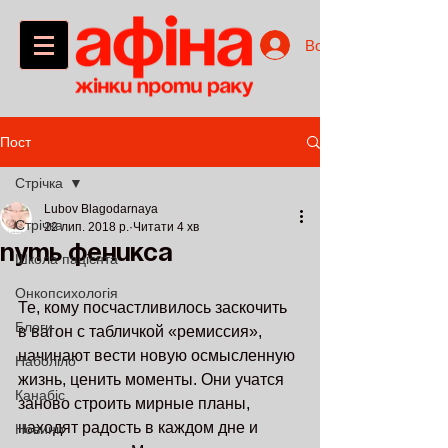
Войти
Пост
Стрічка
Lubov Blagodarnaya
Стрічка
22 лип. 2018 р.
Читати 4 хв
ПУТЬ ФЕНИКСА
Школа пацієнта
Онкопсихологія
Те, кому посчастливилось заскочить 
Блоги
в вагон с табличкой «ремиссия», 
начинают вести новую осмысленную 
Наболіло
жизнь, ценить моменты. Они учатся 
Канабіс
заново строить мирные планы, 
находят радость в каждом дне и 
Новини