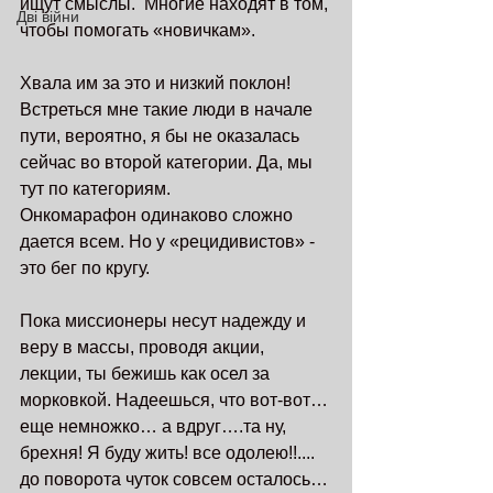
ищут смыслы.  Многие находят в том, 
Дві війни
чтобы помогать «новичкам». 
Хвала им за это и низкий поклон! 
Встреться мне такие люди в начале 
пути, вероятно, я бы не оказалась 
сейчас во второй категории. Да, мы 
тут по категориям.
Онкомарафон одинаково сложно 
дается всем. Но у «рецидивистов» - 
это бег по кругу. 
Пока миссионеры несут надежду и 
веру в массы, проводя акции, 
лекции, ты бежишь как осел за 
морковкой. Надеешься, что вот-вот… 
еще немножко… а вдруг….та ну, 
брехня! Я буду жить! все одолею!!.... 
до поворота чуток совсем осталось…